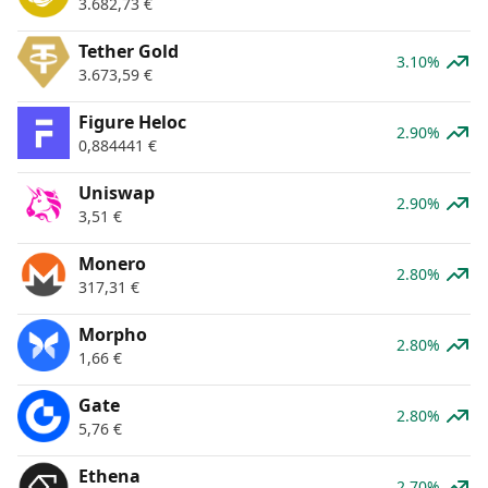
3.682,73
€
Tether Gold
3.10%
3.673,59
€
Figure Heloc
2.90%
0,884441
€
Uniswap
2.90%
3,51
€
Monero
2.80%
317,31
€
Morpho
2.80%
1,66
€
Gate
2.80%
5,76
€
Ethena
2.70%