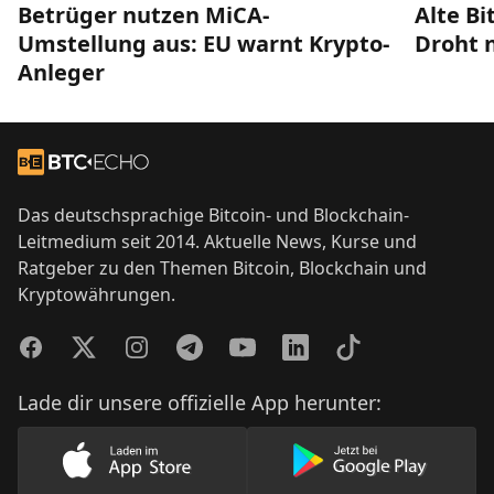
Betrüger nutzen MiCA-
Alte Bi
Umstellung aus: EU warnt Krypto-
Droht 
Anleger
Footer
Zur Startseite
Das deutschsprachige Bitcoin- und Blockchain-
Leitmedium seit 2014. Aktuelle News, Kurse und
Ratgeber zu den Themen Bitcoin, Blockchain und
Kryptowährungen.
Facebook
Twitter
Instagram
Telegram
YouTube
LinkedIn
TikTok
Lade dir unsere offizielle App herunter:
Lade unsere App im AppStore herunter
Lade unsere App