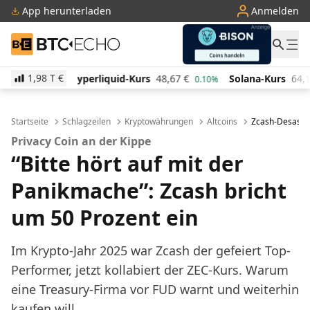
App herunterladen
Anmelden
BTC-ECHO
1,98 T
€
iquid-Kurs
48,67
€
Solana-Kurs
64,18
€
TRON-Kur
0.10%
0.40%
Startseite
Schlagzeilen
Kryptowährungen
Altcoins
Zcash-Desaster
Privacy Coin an der Kippe
“Bitte hört auf mit der
Panikmache”: Zcash bricht
um 50 Prozent ein
Im Krypto-Jahr 2025 war Zcash der gefeiert Top-
Performer, jetzt kollabiert der ZEC-Kurs. Warum
eine Treasury-Firma vor FUD warnt und weiterhin
kaufen will.