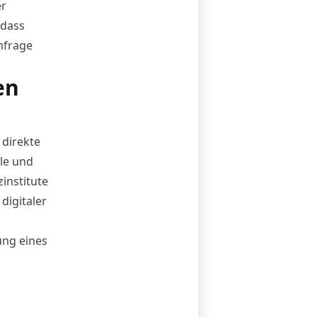
er
 dass
hfrage
en
 direkte
le und
institute
digitaler
ung eines