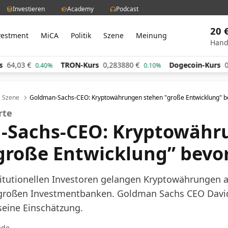
Investieren
Academy
Podcast
20 
vestment
MiCA
Politik
Szene
Meinung
Hand
TRON-Kurs
0,283880
€
Dogecoin-Kurs
0,060638
€
0.40%
0.10%
Szene
Goldman-Sachs-CEO: Kryptowährungen stehen "große Entwicklung" b
orte
-Sachs-CEO: Kryptowähr
große Entwicklung” bevo
itutionellen Investoren gelangen Kryptowährungen
 großen Investmentbanken. Goldman Sachs CEO Davi
seine Einschätzung.
ede