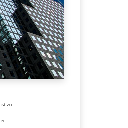
r
nst zu
n
der