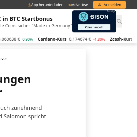
App herunterladen
Advertise
Anmelden
€ in BTC Startbonus
le Coins sicher "Made in Germany"
Cardano-Kurs
0,174674
€
Zcash-Kurs
446,33
€
0.90%
-1.80%
2
evor
ungen
r
 auch zunehmend
d Salomon spricht