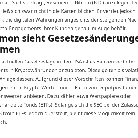
man Sachs befragt, Reserven in Bitcoin (BTC) anzulegen. D
ieß sich zwar nicht in die Karten blicken. Er verriet jedoch,
nk die digitalen Währungen angesichts der steigenden Nac
pto-Engagements ihrer Kunden genau im Auge behält.
mon sieht Gesetzesänderung
men
 aktuellen Gesetzeslage in den USA ist es Banken verboten,
nts in Kryptowährungen anzubieten. Diese gelten als volati
 Anlageklassen. Aufgrund dieser Vorschriften können Finanz
gement in Krypto-Werten nur in Form von Depotpositionen 
swerten anbieten. Dazu zählen etwa Wertpapiere oder
handelte Fonds (ETFs). Solange sich die SEC bei der
Zulass
Bitcoin ETFs
jedoch querstellt, bleibt diese Möglichkeit rein
ch.