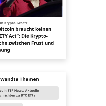
 um Krypto-Gesetz
Bitcoin braucht keinen
TY Act”: Die Krypto-
che zwischen Frust und
nung
rwandte Themen
tcoin ETF News: Aktuelle
chrichten zu BTC ETFs