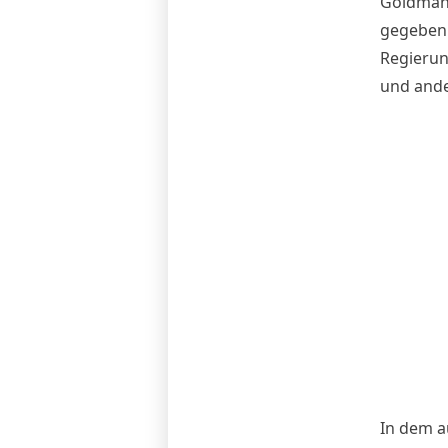
Goldman
gegeben 
Regierun
und ande
In dem 