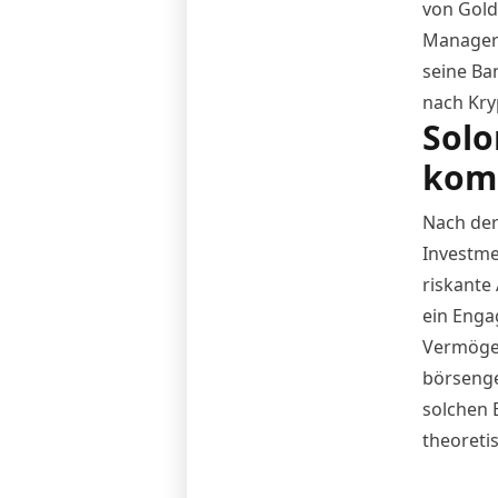
von Gold
Manager l
seine Ba
nach Kry
Solo
kom
Nach der
Investme
riskante
ein Enga
Vermögen
börsenge
solchen 
theoretis