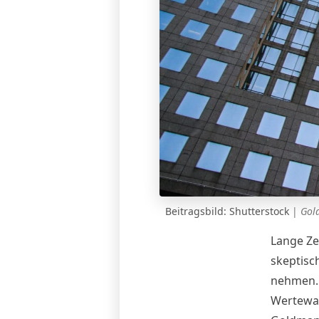
Beitragsbild: Shutterstock
|
Gol
Lange Zei
skeptisc
nehmen. 
Wertewan