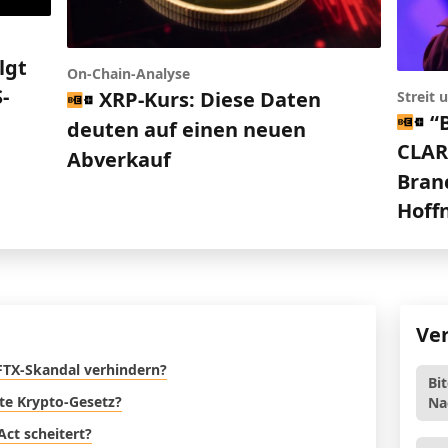
lgt
On-Chain-Analyse
-
XRP-Kurs: Diese Daten
Streit
“
deuten auf einen neuen
CLARI
Abverkauf
Bran
Hoff
Ve
FTX-Skandal verhindern?
Bi
ste Krypto-Gesetz?
Na
Act scheitert?