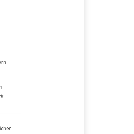
ern
h
n
ir
icher