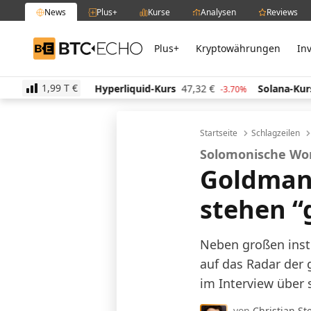
News
Plus+
Kurse
Analysen
Reviews
Plus+
Kryptowährungen
In
BTC-ECHO
1,99 T
€
€
Hyperliquid-Kurs
47,32
€
Solana-Kurs
64,03
€
-0.20%
-3.70%
Startseite
Schlagzeilen
Solomonische W
Goldman
stehen “
Neben großen inst
auf das Radar der
im Interview über 
von
Christian St