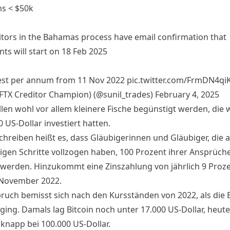
ms < $50k
itors in the Bahamas process have email confirmation that
ts will start on 18 Feb 2025
est per annum from 11 Nov 2022
pic.twitter.com/FrmDN4qi
(FTX Creditor Champion) (@sunil_trades)
February 4, 2025
llen wohl vor allem kleinere Fische begünstigt werden, die 
0 US-Dollar investiert hatten.
chreiben heißt es, dass Gläubigerinnen und Gläubiger, die a
gen Schritte vollzogen haben, 100 Prozent ihrer Ansprüch
 werden. Hinzukommt eine Zinszahlung von jährlich 9 Proze
November 2022.
ruch bemisst sich nach den Kursständen von 2022, als die 
ging. Damals lag Bitcoin noch unter 17.000 US-Dollar, heute
 knapp bei 100.000 US-Dollar.