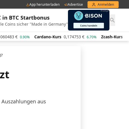
App herunterladen
Advertise
Anmelden
€ in BTC Startbonus
le Coins sicher "Made in Germany"
€
Cardano-Kurs
0,174753
€
Zcash-Kurs
444,40
€
0.90%
6.70%
3
)?
zt
g Auszahlungen aus