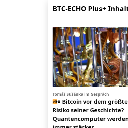
BTC-ECHO Plus+ Inhal
Tomáš Sušánka im Gespräch
Bitcoin vor dem größt
Risiko seiner Geschichte?
Quantencomputer werde
immer stärker