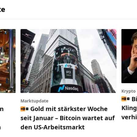
te
Krypto
B
Marktupdate
Klin
en
Gold mit stärkster Woche
verh
seit Januar – Bitcoin wartet auf
n
den US-Arbeitsmarkt