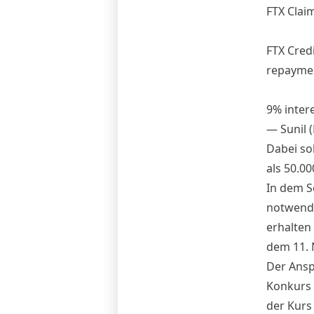
FTX Clai
FTX Cred
repaymen
9% inter
— Sunil 
Dabei so
als 50.00
In dem S
notwendi
erhalten
dem 11. 
Der Ansp
Konkurs 
der Kurs