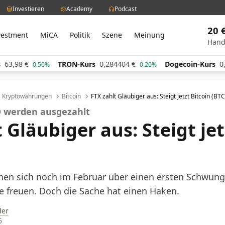
Investieren
Academy
Podcast
20 
vestment
MiCA
Politik
Szene
Meinung
Hand
TRON-Kurs
0,284404
€
Dogecoin-Kurs
0,060483
0.50%
0.20%
Kryptowährungen
Bitcoin
FTX zahlt Gläubiger aus: Steigt jetzt Bitcoin (BTC
SD werden ausgezahlt
 Gläubiger aus: Steigt jet
nen sich noch im Februar über einen ersten Schwun
e freuen. Doch die Sache hat einen Haken.
der
6