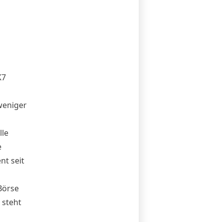
K7
weniger
lle
e
nt seit
Börse
 steht