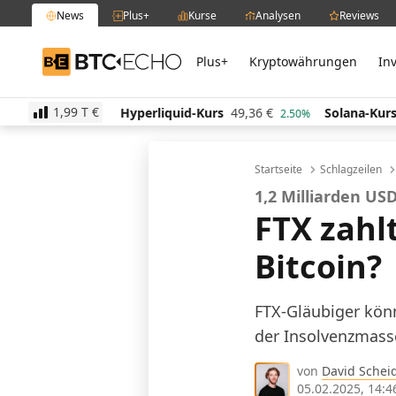
News
Plus+
Kurse
Analysen
Reviews
Plus+
Kryptowährungen
In
BTC-ECHO
1,99 T
€
3
€
Hyperliquid-Kurs
49,36
€
Solana-Kurs
63,98
€
-0.20%
2.50%
Startseite
Schlagzeilen
1,2 Milliarden U
FTX zahlt
Bitcoin?
FTX-Gläubiger kön
der Insolvenzmass
von
David Schei
05.02.2025, 14:4