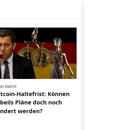
 in DACH
itcoin-Haltefrist: Können
gbeils Pläne doch noch
indert werden?