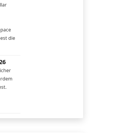
lar
Space
est die
26
icher
ßerdem
st.