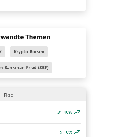
rwandte Themen
X
Krypto-Börsen
m Bankman-Fried (SBF)
Flop
31.40%
9.10%