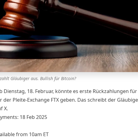
zahlt Gläubiger aus. Bullish für Bitcoin?
b Dienstag, 18. Februar, könnte es erste Rückzahlungen für
r der Pleite-Exchange FTX geben. Das
schreibt
der Gläubige
f X.
yments: 18 Feb 2025
ailable from 10am ET