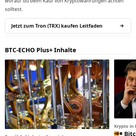
worauf du beim Kauf von Kryptowährungen achten
solltest.
Jetzt zum Tron (TRX) kaufen Leitfaden
BTC-ECHO Plus+ Inhalte
Krypto in
Bit