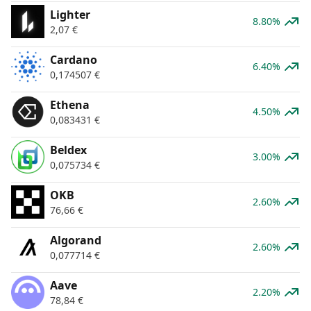
Lighter
8.80%
2,07
€
Cardano
6.40%
0,174507
€
Ethena
4.50%
0,083431
€
Beldex
3.00%
0,075734
€
OKB
2.60%
76,66
€
Algorand
2.60%
0,077714
€
Aave
2.20%
78,84
€