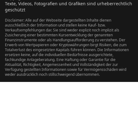
Texte, Videos, Fotografien und Grafiken sind urheberrechtlich
geschützt
Disclaimer: Alle auf der Webseite dargestellten Inhalte dienen
ausschließlich der Information und stellen keine Kauf- bzw.
Verkaufsempfehlungen dar. Sie sind weder explizit noch implizit als
Zusicherung einer bestimmten Kursentwicklung der genannten
Finanzinstrumente oder als Handlungsaufforderung zu verstehen. Der
Erwerb von Wertpapieren oder Kryptowährungen birgt Risiken, die zum
Totalverlust des eingesetzten Kapitals führen können. Die Informationen
ersetzen keine, auf die individuellen Bedürfnisse ausgerichtete,
fachkundige Anlageberatung. Eine Haftung oder Garantie für die
Aktualität, Richtigkeit, Angemessenheit und Vollständigkeit der zur
Verfügung gestellten Informationen sowie für Vermögensschäden wird
weder ausdrücklich noch stillschweigend übernommen.