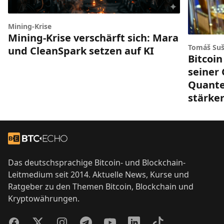
Mining-Krise
Mining-Krise verschärft sich: Mara
Tomáš Suš
und CleanSpark setzen auf KI
Bitcoin
seiner
Quant
stärke
Footer
Zur Startseite
Das deutschsprachige Bitcoin- und Blockchain-
Leitmedium seit 2014. Aktuelle News, Kurse und
Ratgeber zu den Themen Bitcoin, Blockchain und
Kryptowährungen.
Facebook
Twitter
Instagram
Telegram
YouTube
LinkedIn
TikTok