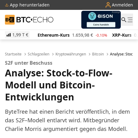
App herunterladen
Anmelden
BTC-ECHO
1,99 T
€
35
€
Ethereum-Kurs
1.659,98
€
XRP-Kurs
0,89811
-0.10%
-0.10%
Startseite
Schlagzeilen
Kryptowährungen
Bitcoin
Analyse: Stock-
S2F unter Beschuss
Analyse: Stock-to-Flow-
Modell und Bitcoin-
Entwicklungen
ByteTree hat einen Bericht veröffentlich, in dem
das S2F–Modell entlarvt wird. Mitbegründer
Charlie Morris argumentiert gegen das Modell.