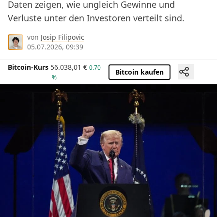
Daten zeigen, wie ungleich Gewinne und
Verluste unter den Investoren verteilt sind.
von
Josip Filipovic
05.07.2026, 09:39
Bitcoin-Kurs
56.038,01
€
0.70
Bitcoin kaufen
%