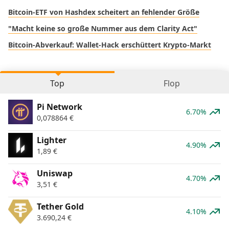
Bitcoin-ETF von Hashdex scheitert an fehlender Größe
"Macht keine so große Nummer aus dem Clarity Act"
Bitcoin-Abverkauf: Wallet-Hack erschüttert Krypto-Markt
Top
Flop
Pi Network
6.70%
0,078864
€
Lighter
4.90%
1,89
€
Uniswap
4.70%
3,51
€
Tether Gold
4.10%
3.690,24
€