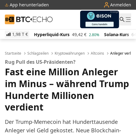
App herunterladen
Anmelden
BTC-ECHO
1,98 T
€
perliquid-Kurs
49,42
€
Solana-Kurs
64,18
€
TRON-
2.80%
0.00%
Startseite
Schlagzeilen
Kryptowährungen
Altcoins
Anleger verlie
Rug Pull des US-Präsidenten?
Fast eine Million Anleger
im Minus – während Trump
Hunderte Millionen
verdient
Der Trump-Memecoin hat Hunderttausende
Anleger viel Geld gekostet. Neue Blockchain-