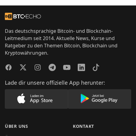
Footer
Zur Startseite
Das deutschsprachige Bitcoin- und Blockchain-
Leitmedium seit 2014. Aktuelle News, Kurse und
Ratgeber zu den Themen Bitcoin, Blockchain und
Kryptowährungen.
Facebook
Twitter
Instagram
Telegram
YouTube
LinkedIn
TikTok
Lade dir unsere offizielle App herunter:
Lade unsere App im AppStore herunter
Lade unsere App
ÜBER UNS
KONTAKT