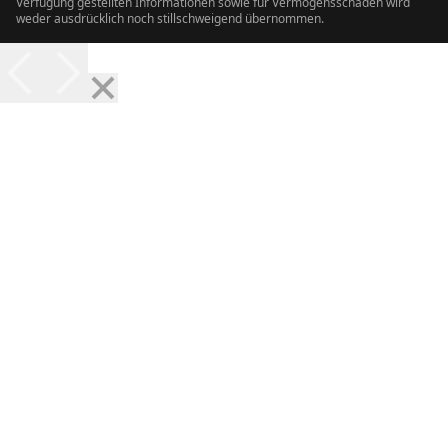
Verfügung gestellten Informationen sowie für Vermögensschäden wird
weder ausdrücklich noch stillschweigend übernommen.