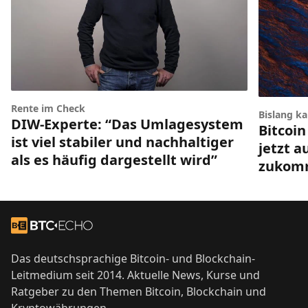
Rente im Check
Bislang k
DIW-Experte: “Das Umlagesystem
Bitcoin
ist viel stabiler und nachhaltiger
jetzt a
als es häufig dargestellt wird”
zukom
Footer
Zur Startseite
Das deutschsprachige Bitcoin- und Blockchain-
Leitmedium seit 2014. Aktuelle News, Kurse und
Ratgeber zu den Themen Bitcoin, Blockchain und
Kryptowährungen.