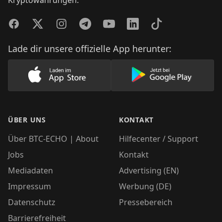
Facebook
Twitter
Instagram
Telegram
YouTube
LinkedIn
TikTok
Lade dir unsere offizielle App herunter:
Lade unsere App im AppStore herunter
Lade unsere App
ÜBER UNS
KONTAKT
Über BTC-ECHO | About
Hilfecenter / Support
Jobs
Kontakt
Mediadaten
Advertising (EN)
Impressum
Werbung (DE)
Datenschutz
Pressebereich
Barrierefreiheit