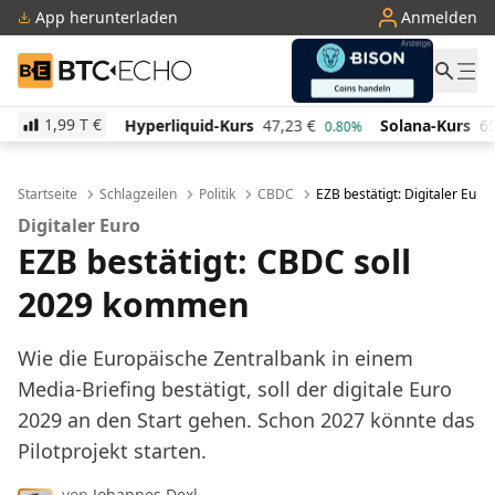
App herunterladen
Anmelden
BTC-ECHO
1,99 T
€
Hyperliquid-Kurs
47,23
€
Solana-Kurs
65,96
€
T
0.80%
2.10%
Startseite
Schlagzeilen
Politik
CBDC
EZB bestätigt: Digitaler Eur
Digitaler Euro
EZB bestätigt: CBDC soll
2029 kommen
Wie die Europäische Zentralbank in einem
Media-Briefing bestätigt, soll der digitale Euro
2029 an den Start gehen. Schon 2027 könnte das
Pilotprojekt starten.
von
Johannes Dexl