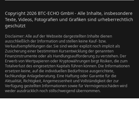
Copyright
2026
BTC-ECHO GmbH - Alle Inhalte, insbesondere
Texte, Videos, Fotografien und Grafiken sind urheberrechtlich
geschützt
Disclaimer: Alle auf der Webseite dargestellten Inhalte dienen
ausschließlich der Information und stellen keine Kauf- bzw.
Verkaufsempfehlungen dar. Sie sind weder explizit noch implizit als
Zusicherung einer bestimmten Kursentwicklung der genannten
Finanzinstrumente oder als Handlungsaufforderung zu verstehen. Der
Erwerb von Wertpapieren oder Kryptowährungen birgt Risiken, die zum
Totalverlust des eingesetzten Kapitals führen können. Die Informationen
ersetzen keine, auf die individuellen Bedürfnisse ausgerichtete,
fachkundige Anlageberatung. Eine Haftung oder Garantie für die
Aktualität, Richtigkeit, Angemessenheit und Vollständigkeit der zur
Verfügung gestellten Informationen sowie für Vermögensschäden wird
weder ausdrücklich noch stillschweigend übernommen.