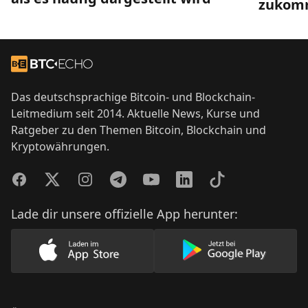
zukom
Footer
Zur Startseite
Das deutschsprachige Bitcoin- und Blockchain-
Leitmedium seit 2014. Aktuelle News, Kurse und
Ratgeber zu den Themen Bitcoin, Blockchain und
Kryptowährungen.
Facebook
Twitter
Instagram
Telegram
YouTube
LinkedIn
TikTok
Lade dir unsere offizielle App herunter:
Lade unsere App im AppStore herunter
Lade unsere App