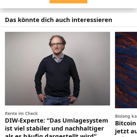
Das könnte dich auch interessieren
Rente im Check
Bislang k
DIW-Experte: “Das Umlagesystem
Bitcoin
ist viel stabiler und nachhaltiger
jetzt a
als es häufig dargestellt wird”