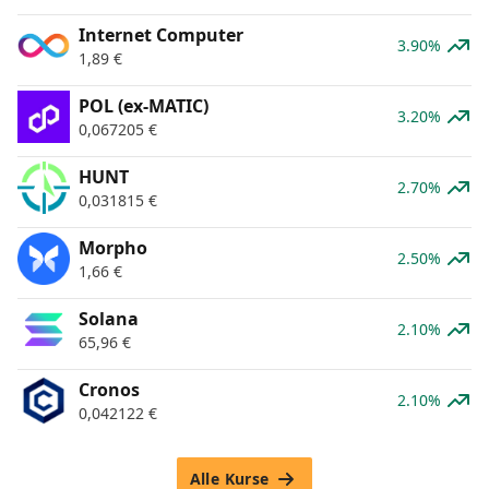
Internet Computer
3.90%
1,89
€
POL (ex-MATIC)
3.20%
0,067205
€
HUNT
2.70%
0,031815
€
Morpho
2.50%
1,66
€
Solana
2.10%
65,96
€
Cronos
2.10%
0,042122
€
Alle Kurse