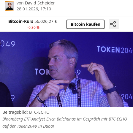
von
David Scheider
28.01.2026, 17:10
Bitcoin-Kurs
56.026,27
€
Bitcoin kaufen
-0.30 %
Beitragsbild: BTC-ECHO
Bloomberg ETF-Analyst Erich Balchunas im Gespräch mit BTC-ECHO
auf der Token2049 in Dubai