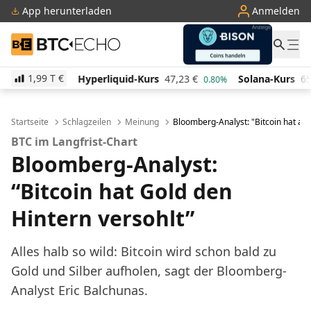
App herunterladen
Anmelden
BTC-ECHO
1,99 T
€
Hyperliquid-Kurs
47,23
€
Solana-Kurs
65,96
€
T
0.80%
2.10%
Startseite
Schlagzeilen
Meinung
Bloomberg-Analyst: "Bitcoin hat all
BTC im Langfrist-Chart
Bloomberg-Analyst:
“Bitcoin hat Gold den
Hintern versohlt”
Alles halb so wild: Bitcoin wird schon bald zu
Gold und Silber aufholen, sagt der Bloomberg-
Analyst Eric Balchunas.