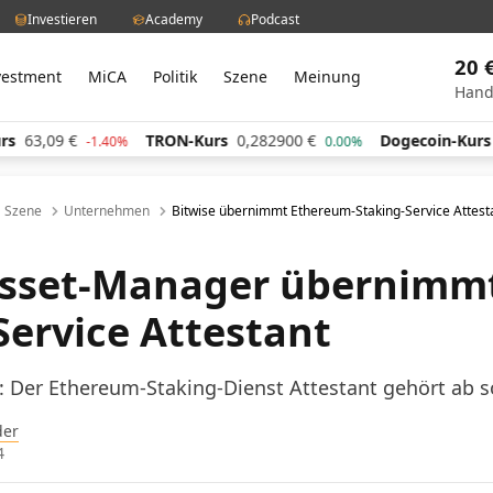
Investieren
Academy
Podcast
20 
vestment
MiCA
Politik
Szene
Meinung
Hand
s
63,09
€
TRON-Kurs
0,282900
€
Dogecoin-Kurs
-1.40%
0.00%
Szene
Unternehmen
Bitwise übernimmt Ethereum-Staking-Service Attest
Asset-Manager übernimm
Service Attestant
: Der Ethereum-Staking-Dienst Attestant gehört ab 
der
4