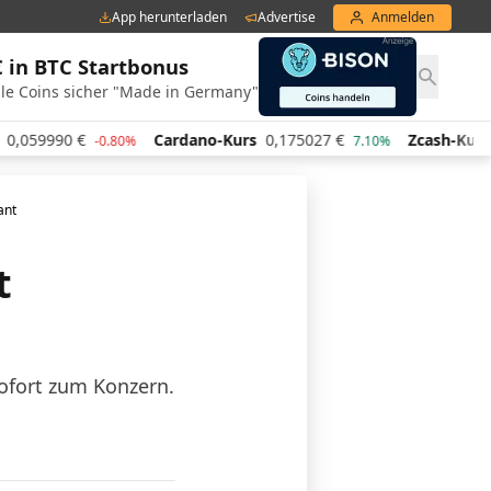
App herunterladen
Advertise
Anmelden
€ in BTC Startbonus
le Coins sicher "Made in Germany"
0,059990
€
Cardano-Kurs
0,175027
€
Zcash-Kurs
-0.80%
7.10%
ant
t
sofort zum Konzern.