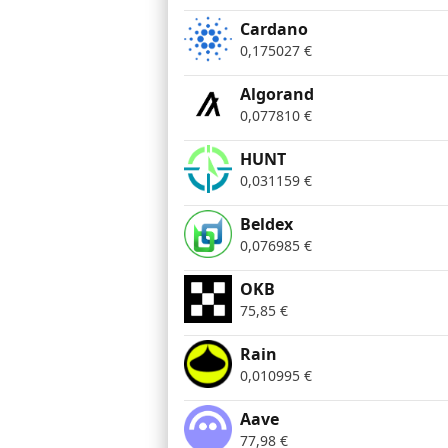
Cardano
0,175027
€
Algorand
0,077810
€
HUNT
0,031159
€
Beldex
0,076985
€
OKB
75,85
€
Rain
0,010995
€
Aave
77,98
€