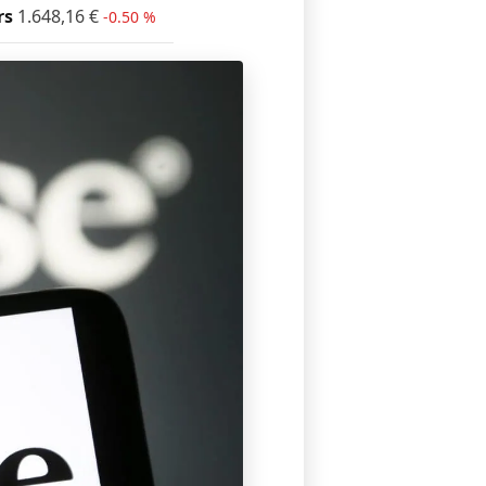
rs
1.648,16
€
-0.50 %