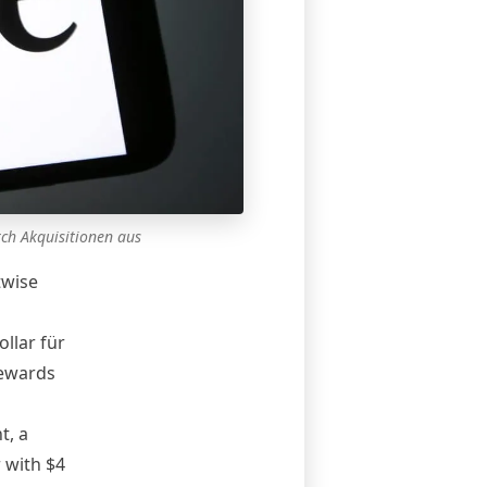
ch Akquisitionen aus
twise
llar für
Rewards
t, a
 with $4