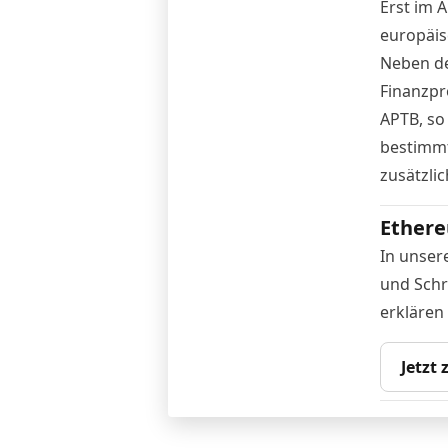
Erst im 
europäis
Neben d
Finanzpr
APTB, so 
bestimmt
zusätzlic
Ethere
In unser
und Schr
erklären
Jetzt