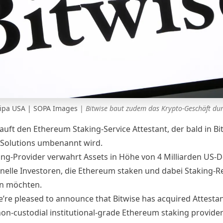
/ Sipa USA | SOPA Images
|
Bitwise baut zudem das Krypto-Geschäft dur
auft den Ethereum Staking-Service Attestant, der bald in Bi
Solutions umbenannt wird.
ing-Provider verwahrt Assets in Höhe von 4 Milliarden US-Do
ionelle Investoren, die Ethereum staken und dabei Staking-
n möchten.
e’re pleased to announce that Bitwise has acquired Attestan
non-custodial institutional-grade Ethereum staking provider