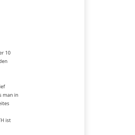
er 10
 den
ief
s man in
ites
H ist