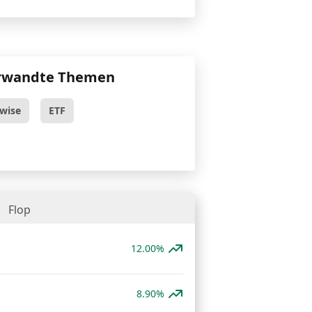
rwandte Themen
twise
ETF
Flop
12.00%
8.90%