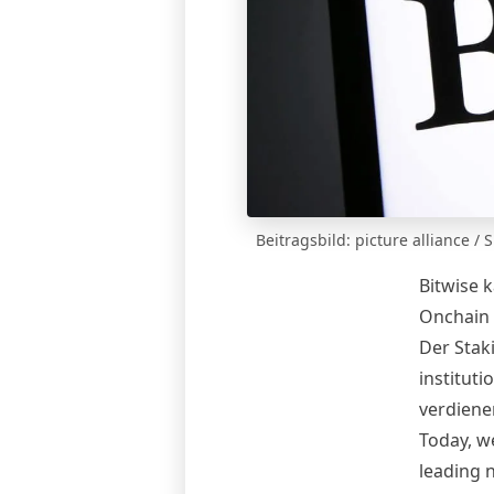
Beitragsbild: picture alliance 
Bitwise k
Onchain 
Der Stak
institut
verdiene
Today, w
leading 