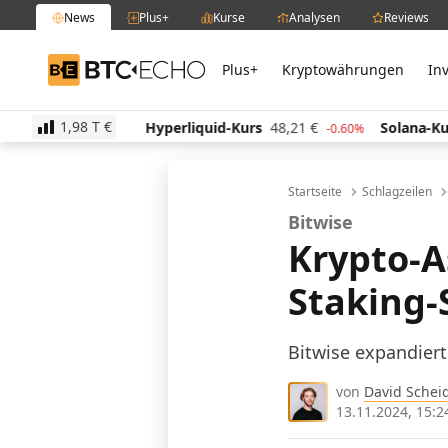
News
Plus+
Kurse
Analysen
Reviews
Plus+
Kryptowährungen
In
BTC-ECHO
1,98 T
€
s
508,30
€
Hyperliquid-Kurs
48,21
€
Solana-Kur
-1.60%
-0.60%
Startseite
Schlagzeilen
Bitwise
Krypto-
Staking-
Bitwise expandiert
von
David Schei
13.11.2024, 15:2