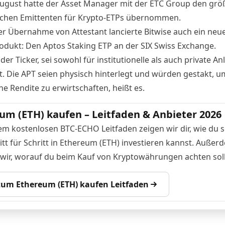
August hatte der Asset Manager mit der ETC Group den grö
chen Emittenten für Krypto-ETPs
übernommen
.
er Übernahme von Attestant
lancierte
Bitwise auch ein neu
odukt: Den Aptos Staking ETP an der SIX Swiss Exchange.
der Ticker, sei sowohl für institutionelle als auch private An
. Die APT seien physisch hinterlegt und würden gestakt, u
he Rendite zu erwirtschaften, heißt es.
um (ETH) kaufen – Leitfaden & Anbieter 2026
em kostenlosen BTC-ECHO Leitfaden zeigen wir dir, wie du s
itt für Schritt in Ethereum (ETH) investieren kannst. Außer
 wir, worauf du beim Kauf von Kryptowährungen achten soll
 zum Ethereum (ETH) kaufen Leitfaden