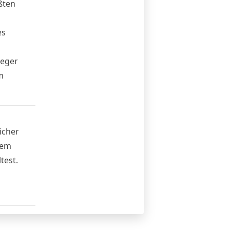
ßten
es
leger
m
icher
dem
test.