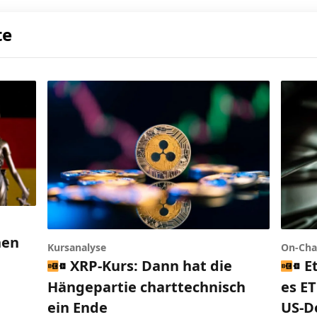
te
nen
Kursanalyse
On-Cha
h
XRP-Kurs: Dann hat die
E
Hängepartie charttechnisch
es ET
ein Ende
US-D