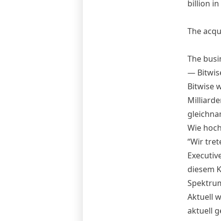
billion i
The acqui
The busi
— Bitwis
Bitwise 
Milliarde
gleichna
Wie hoch
“Wir tret
Executive
diesem K
Spektrum
Aktuell w
aktuell g