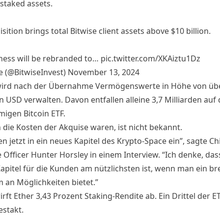
n staked assets.
sition brings total Bitwise client assets above $10 billion.
ness will be rebranded to…
pic.twitter.com/XKAiztu1Dz
e (@BitwiseInvest)
November 13, 2024
wird nach der Übernahme Vermögenswerte in Höhe von üb
n USD verwalten. Davon entfallen alleine 3,7 Milliarden auf
migen Bitcoin ETF.
 die Kosten der Akquise waren, ist nicht bekannt.
en jetzt in ein neues Kapitel des Krypto-Space ein”, sagte Ch
 Officer Hunter Horsley in einem Interview. “Ich denke, das
apitel für die Kunden am nützlichsten ist, wenn man ein bre
 an Möglichkeiten bietet.”
irft Ether 3,43 Prozent Staking-Rendite ab. Ein Drittel der ET
estakt.