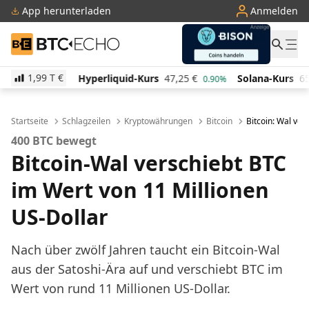
App herunterladen
Anmelden
BTC-ECHO
1,99 T
€
Hyperliquid-Kurs
47,25
€
Solana-Kurs
65,87
€
%
0.90%
1.90%
Startseite
Schlagzeilen
Kryptowährungen
Bitcoin
Bitcoin: Wal ver
400 BTC bewegt
Bitcoin-Wal verschiebt BTC
im Wert von 11 Millionen
US-Dollar
Nach über zwölf Jahren taucht ein Bitcoin-Wal
aus der Satoshi-Ära auf und verschiebt BTC im
Wert von rund 11 Millionen US-Dollar.