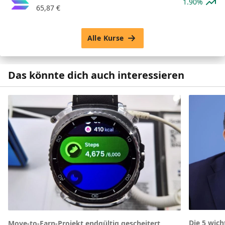
1.90%
65,87
€
Alle Kurse
Das könnte dich auch interessieren
Die 5 wic
Move-to-Earn-Projekt endgültig gescheitert