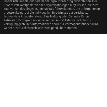
Finanzinstrumente oder als Handlungsaufforderung zu verstehen. Der
Erwerb von Wertpapieren oder Kryptowährungen birgt Risiken, die zum
Totalverlust des eingesetzten Kapitals führen können. Die Informationen
ersetzen keine, auf die individuellen Bedürfnisse ausgerichtete,
fachkundige Anlageberatung. Eine Haftung oder Garantie für die
Aktualität, Richtigkeit, Angemessenheit und Vollständigkeit der zur
Verfügung gestellten Informationen sowie für Vermögensschäden wird
weder ausdrücklich noch stillschweigend übernommen.