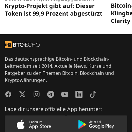
Bitcoin
Krypto-Projekt gibt auf: Dieser
Klingbe
Token ist 99,9 Prozent abgestürzt
Clarity
Footer
Zur Startseite
Das deutschsprachige Bitcoin- und Blockchain-
Leitmedium seit 2014. Aktuelle News, Kurse und
Ratgeber zu den Themen Bitcoin, Blockchain und
Kryptowährungen.
Facebook
Twitter
Instagram
Telegram
YouTube
LinkedIn
TikTok
Lade dir unsere offizielle App herunter:
Lade unsere App im AppStore herunter
Lade unsere App