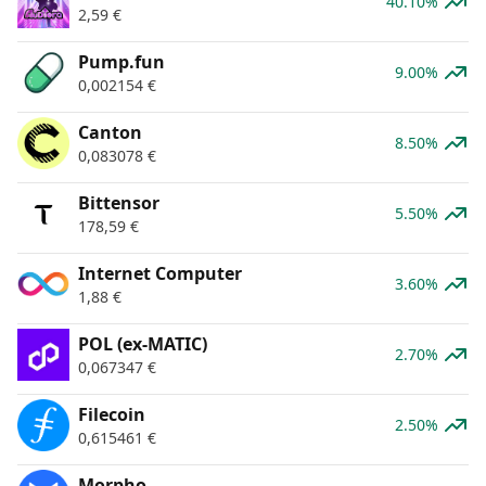
40.10%
2,59
€
Pump.fun
9.00%
0,002154
€
Canton
8.50%
0,083078
€
Bittensor
5.50%
178,59
€
Internet Computer
3.60%
1,88
€
POL (ex-MATIC)
2.70%
0,067347
€
Filecoin
2.50%
0,615461
€
Morpho