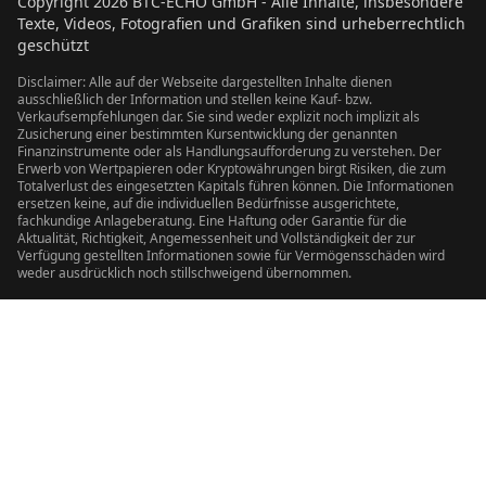
Copyright
2026
BTC-ECHO GmbH - Alle Inhalte, insbesondere
Texte, Videos, Fotografien und Grafiken sind urheberrechtlich
geschützt
Disclaimer: Alle auf der Webseite dargestellten Inhalte dienen
ausschließlich der Information und stellen keine Kauf- bzw.
Verkaufsempfehlungen dar. Sie sind weder explizit noch implizit als
Zusicherung einer bestimmten Kursentwicklung der genannten
Finanzinstrumente oder als Handlungsaufforderung zu verstehen. Der
Erwerb von Wertpapieren oder Kryptowährungen birgt Risiken, die zum
Totalverlust des eingesetzten Kapitals führen können. Die Informationen
ersetzen keine, auf die individuellen Bedürfnisse ausgerichtete,
fachkundige Anlageberatung. Eine Haftung oder Garantie für die
Aktualität, Richtigkeit, Angemessenheit und Vollständigkeit der zur
Verfügung gestellten Informationen sowie für Vermögensschäden wird
weder ausdrücklich noch stillschweigend übernommen.