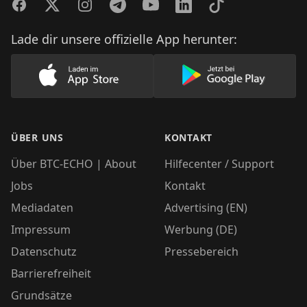
Facebook
Twitter
Instagram
Telegram
YouTube
LinkedIn
TikTok
Lade dir unsere offizielle App herunter:
Lade unsere App im AppStore herunter
Lade unsere App
ÜBER UNS
KONTAKT
Über BTC-ECHO | About
Hilfecenter / Support
Jobs
Kontakt
Mediadaten
Advertising (EN)
Impressum
Werbung (DE)
Datenschutz
Pressebereich
Barrierefreiheit
Grundsätze