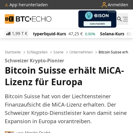
App herunterladen
Anmelden
BTC-ECHO
1,99 T
€
liquid-Kurs
47,25
€
Solana-Kurs
65,87
€
TRON-Ku
0.90%
1.90%
Startseite
Schlagzeilen
Szene
Unternehmen
Bitcoin Suisse erhäl
Schweizer Krypto-Pionier
Bitcoin Suisse erhält MiCA-
Lizenz für Europa
Bitcoin Suisse hat von der Liechtensteiner
Finanzaufsicht die MiCA-Lizenz erhalten. Der
Schweizer Krypto-Dienstleister kann damit seine
Expansion in Europa vorantreiben.
von
Moritz Draht