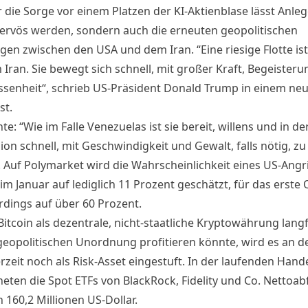
 die Sorge vor einem Platzen der KI-Aktienblase lässt Anleg
nervös werden, sondern auch die erneuten geopolitischen
en zwischen den USA und dem Iran. “Eine riesige Flotte is
Iran. Sie bewegt sich schnell, mit großer Kraft, Begeister
ssenheit“, schrieb US-Präsident Donald Trump in einem ne
st.
e: “Wie im Falle Venezuelas ist sie bereit, willens und in de
ion schnell, mit Geschwindigkeit und Gewalt, falls nötig, zu
. Auf Polymarket wird die Wahrscheinlichkeit eines US-Angri
im Januar auf lediglich 11 Prozent geschätzt, für das erste 
rdings auf über 60 Prozent.
itcoin als dezentrale, nicht-staatliche Kryptowährung langf
geopolitischen Unordnung profitieren
könnte, wird es an de
erzeit noch als Risk-Asset eingestuft. In der laufenden Han
eten die Spot ETFs von BlackRock, Fidelity und Co. Nettoabf
 160,2 Millionen US-Dollar.