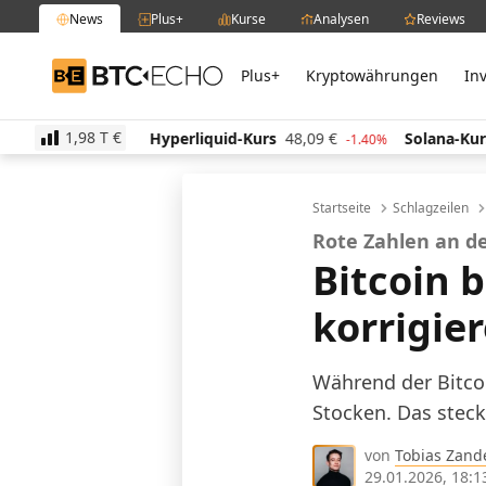
News
Plus+
Kurse
Analysen
Reviews
Plus+
Kryptowährungen
In
BTC-ECHO
1,98 T
€
03
€
Hyperliquid-Kurs
48,09
€
Solana-Kurs
62,77
-0.10%
-1.40%
Startseite
Schlagzeilen
Rote Zahlen an 
Bitcoin b
korrigie
Während der Bitcoin
Stocken. Das stec
von
Tobias Zand
29.01.2026, 18:1