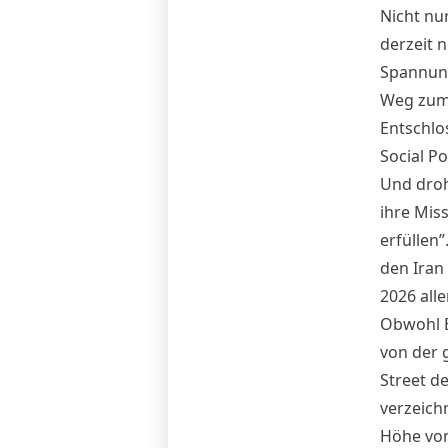
Nicht nur
derzeit 
Spannung
Weg zum 
Entschlo
Social Po
Und droht
ihre Miss
erfüllen”
den Iran 
2026 alle
Obwohl B
von der 
Street d
verzeichn
Höhe von