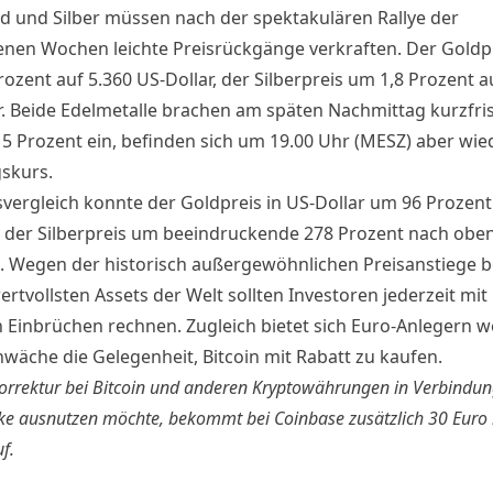
d und Silber müssen nach der spektakulären Rallye der
nen Wochen leichte Preisrückgänge verkraften. Der Goldpre
ozent auf 5.360 US-Dollar, der Silberpreis um 1,8 Prozent a
r. Beide Edelmetalle brachen am späten Nachmittag kurzfri
 5 Prozent ein, befinden sich um 19.00 Uhr (MESZ) aber wie
skurs.
svergleich konnte der Goldpreis in US-Dollar um 96 Prozent
der Silberpreis um beeindruckende 278 Prozent nach obe
e. Wegen der historisch außergewöhnlichen Preisanstiege b
rtvollsten Assets der Welt sollten Investoren jederzeit mit
n Einbrüchen rechnen. Zugleich bietet sich Euro-Anlegern 
chwäche
die Gelegenheit, Bitcoin mit Rabatt zu kaufen
.
orrektur bei Bitcoin und anderen Kryptowährungen in Verbindun
rke ausnutzen möchte, bekommt
bei Coinbase zusätzlich 30 Euro
f.