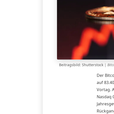
Beitragsbild: Shutterstock
|
Bitc
Der
Bitc
auf 83.4
Vortag. 
Nasdaq C
Jahresgew
Rückgang