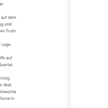
er
t auf dem
ung und
uen Truth
r Lage,
ffs auf
Quartal
ristig
r Wall
delswoche
lüsse in