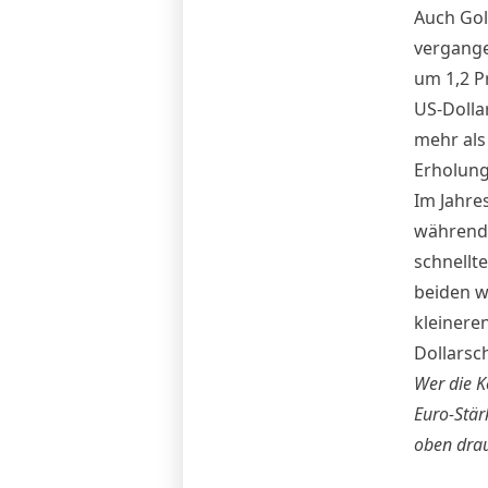
Auch Gol
vergange
um 1,2 Pr
US-Dolla
mehr als
Erholung
Im Jahre
während 
schnellt
beiden we
kleinere
Dollars
Wer die K
Euro-Stä
oben drau