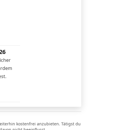
26
icher
ßerdem
st.
eiterhin kostenfrei anzubieten. Tätigst du
avon nicht beeinflusst.