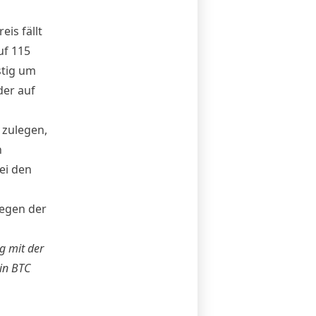
is fällt
uf 115
stig um
der auf
 zulegen,
n
ei den
wegen der
g mit der
 in BTC