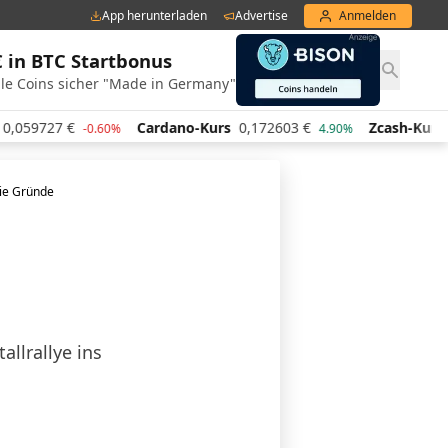
App herunterladen
Advertise
Anmelden
€ in BTC Startbonus
le Coins sicher "Made in Germany"
27
€
Cardano-Kurs
0,172603
€
Zcash-Kurs
435,79
-0.60%
4.90%
die Gründe
allrallye ins