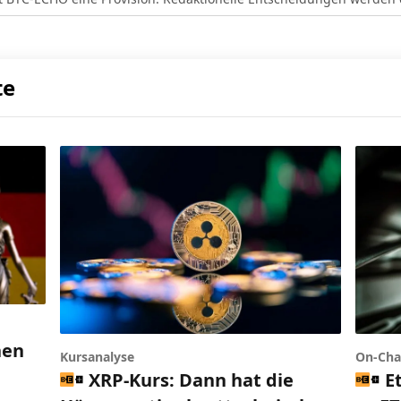
te
nen
Kursanalyse
On-Cha
h
XRP-Kurs: Dann hat die
E