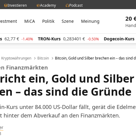
Investieren
Academy
Podcast
20 
vestment
MiCA
Politik
Szene
Meinung
Hand
€
TRON-Kurs
0,283401
€
Dogecoin-Kurs
0,0597
-1.40%
-0.50%
Kryptowährungen
Bitcoin
Bitcoin, Gold und Silber brechen ein – das sind 
den Finanzmärkten
richt ein, Gold und Silber
ren – das sind die Gründe
-Kurs unter 84.000 US-Dollar fällt, gerät die Edelmet
kt hinter dem Abverkauf an den Finanzmärkten.
er
3