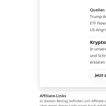
Quellen
Trump-Au
ETF Flows
US-Angri
Krypto
In unser
und Schr
erklären
Jetzt
Affiliate-Links
In diesem Beitrag befinden sich Affiliate-
über einen dieser Links einen Kauf, erhä