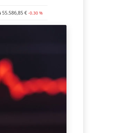
s
55.586,85
€
-0.30 %