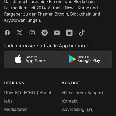
Das deutschsprachige Bitcoin- und Blockchain-
Leitmedium seit 2014. Aktuelle News, Kurse und
Ratgeber zu den Themen Bitcoin, Blockchain und
Kryptowährungen.
Facebook
Twitter
Instagram
Telegram
YouTube
LinkedIn
TikTok
Lade dir unsere offizielle App herunter:
Lade unsere App im AppStore herunter
Lade unsere App
ÜBER UNS
KONTAKT
Über BTC-ECHO | About
Hilfecenter / Support
Jobs
Kontakt
Mediadaten
Advertising (EN)