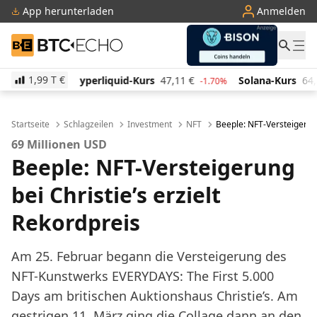
App herunterladen
Anmelden
BTC-ECHO
1,99 T
€
quid-Kurs
47,11
€
Solana-Kurs
64,85
€
TRON-Kur
-1.70%
2.60%
Startseite
Schlagzeilen
Investment
NFT
Beeple: NFT-Versteigerung
69 Millionen USD
Beeple: NFT-Versteigerung
bei Christie’s erzielt
Rekordpreis
Am 25. Februar begann die Versteigerung des
NFT-Kunstwerks EVERYDAYS: The First 5.000
Days am britischen Auktionshaus Christie’s. Am
gestrigen 11. März ging die Collage dann an den