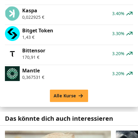
Kaspa
3.40%
0,022925
€
Bitget Token
3.30%
1,43
€
Bittensor
3.20%
170,91
€
Mantle
3.20%
0,367531
€
Alle Kurse
Das könnte dich auch interessieren