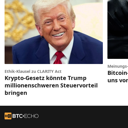
Meinungs
Ethik-Klausel zu CLARITY Act
Bitcoi
Krypto-Gesetz könnte Trump
uns vor
millionenschweren Steuervorteil
bringen
Footer
Zur Startseite