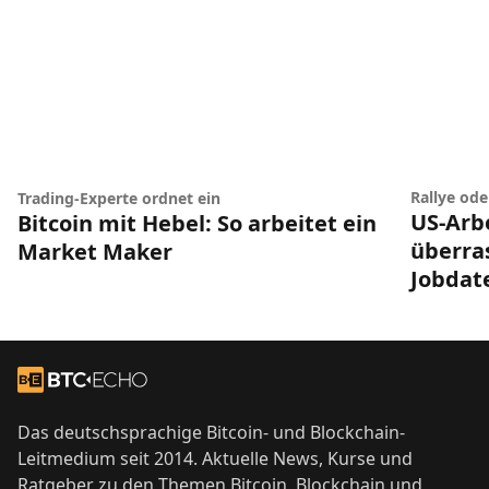
Rallye od
Trading-Experte ordnet ein
US-Arb
Bitcoin mit Hebel: So arbeitet ein
überra
Market Maker
Jobdat
Footer
Zur Startseite
Das deutschsprachige Bitcoin- und Blockchain-
Leitmedium seit 2014. Aktuelle News, Kurse und
Ratgeber zu den Themen Bitcoin, Blockchain und