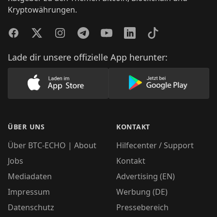
Kryptowährungen.
Facebook
Twitter
Instagram
Telegram
YouTube
LinkedIn
TikTok
Lade dir unsere offizielle App herunter:
Lade unsere App im AppStore herunter
Lade unsere App
ÜBER UNS
KONTAKT
Über BTC-ECHO | About
Hilfecenter / Support
Jobs
Kontakt
Mediadaten
Advertising (EN)
Impressum
Werbung (DE)
Datenschutz
Pressebereich