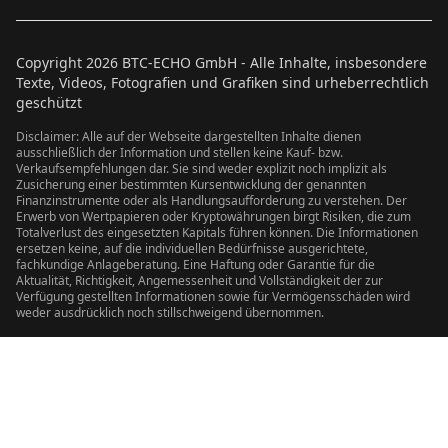
Copyright
2026
BTC-ECHO GmbH - Alle Inhalte, insbesondere
Texte, Videos, Fotografien und Grafiken sind urheberrechtlich
geschützt
Disclaimer: Alle auf der Webseite dargestellten Inhalte dienen
ausschließlich der Information und stellen keine Kauf- bzw.
Verkaufsempfehlungen dar. Sie sind weder explizit noch implizit als
Zusicherung einer bestimmten Kursentwicklung der genannten
Finanzinstrumente oder als Handlungsaufforderung zu verstehen. Der
Erwerb von Wertpapieren oder Kryptowährungen birgt Risiken, die zum
Totalverlust des eingesetzten Kapitals führen können. Die Informationen
ersetzen keine, auf die individuellen Bedürfnisse ausgerichtete,
fachkundige Anlageberatung. Eine Haftung oder Garantie für die
Aktualität, Richtigkeit, Angemessenheit und Vollständigkeit der zur
Verfügung gestellten Informationen sowie für Vermögensschäden wird
weder ausdrücklich noch stillschweigend übernommen.