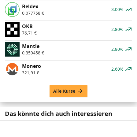
Beldex
3.00%
0,077758
€
OKB
2.80%
76,71
€
Mantle
2.80%
0,359458
€
Monero
2.60%
321,91
€
Alle Kurse
Das könnte dich auch interessieren