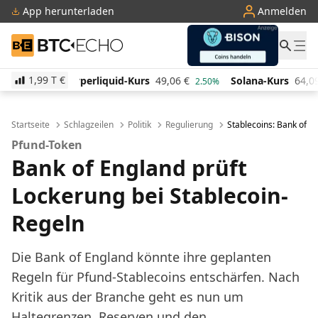
App herunterladen
Anmelden
BTC-ECHO
1,99 T
€
iquid-Kurs
49,06
€
Solana-Kurs
64,09
€
TRON-Ku
2.50%
0.50%
Startseite
Schlagzeilen
Politik
Regulierung
Stablecoins: Bank of En
Pfund-Token
Bank of England prüft
Lockerung bei Stablecoin-
Regeln
Die Bank of England könnte ihre geplanten
Regeln für Pfund-Stablecoins entschärfen. Nach
Kritik aus der Branche geht es nun um
Haltegrenzen, Reserven und den