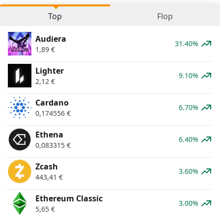
Top
Flop
Audiera
31.40%
1,89
€
Lighter
9.10%
2,12
€
Cardano
6.70%
0,174556
€
Ethena
6.40%
0,083315
€
Zcash
3.60%
443,41
€
Ethereum Classic
3.00%
5,65
€