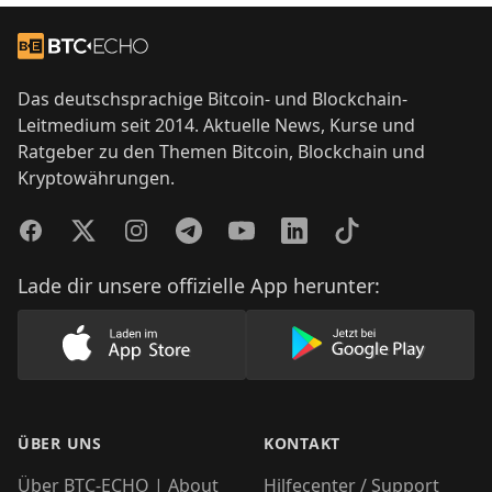
Footer
Zur Startseite
Das deutschsprachige Bitcoin- und Blockchain-
Leitmedium seit 2014. Aktuelle News, Kurse und
Ratgeber zu den Themen Bitcoin, Blockchain und
Kryptowährungen.
Facebook
Twitter
Instagram
Telegram
YouTube
LinkedIn
TikTok
Lade dir unsere offizielle App herunter:
Lade unsere App im AppStore herunter
Lade unsere App
ÜBER UNS
KONTAKT
Über BTC-ECHO | About
Hilfecenter / Support