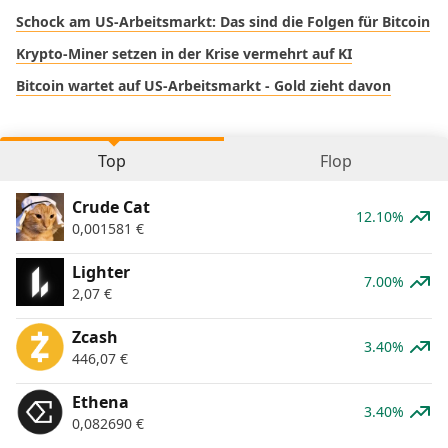
Schock am US-Arbeitsmarkt: Das sind die Folgen für Bitcoin
Krypto-Miner setzen in der Krise vermehrt auf KI
Bitcoin wartet auf US-Arbeitsmarkt - Gold zieht davon
Top
Flop
Crude Cat
12.10%
0,001581
€
Lighter
7.00%
2,07
€
Zcash
3.40%
446,07
€
Ethena
3.40%
0,082690
€