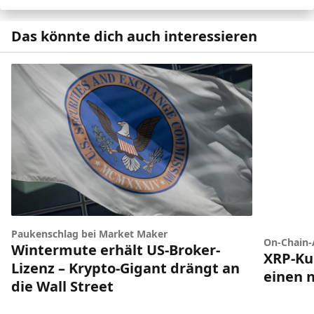
Das könnte dich auch interessieren
Paukenschlag bei Market Maker
On-Chain-
Wintermute erhält US-Broker-
XRP-Ku
Lizenz – Krypto-Gigant drängt an
einen 
die Wall Street