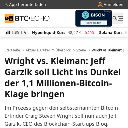
App herunterladen
Anmelden
BTC-ECHO
1,99 T
€
rliquid-Kurs
48,27
€
Solana-Kurs
64,18
€
TRON-
-0.20%
0.60%
Startseite
Aktuelle Artikel im Überblick
Szene
Wright vs. Kleiman: Jef
Wright vs. Kleiman: Jeff
Garzik soll Licht ins Dunkel
der 1,1 Millionen-Bitcoin-
Klage bringen
Im Prozess gegen den selbsternannten Bitcoin-
Erfinder Craig Steven Wright soll nun auch Jeff
Garzik, CEO des Blockchain-Start-ups Bloq,