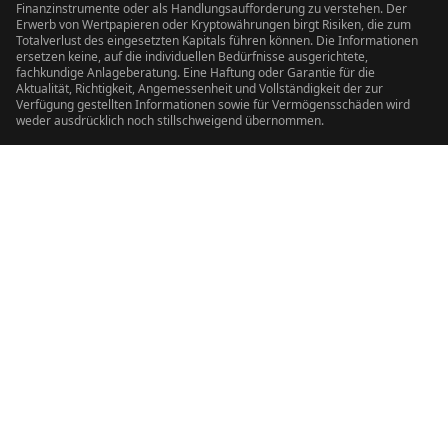
Finanzinstrumente oder als Handlungsaufforderung zu verstehen. Der
Erwerb von Wertpapieren oder Kryptowährungen birgt Risiken, die zum
Totalverlust des eingesetzten Kapitals führen können. Die Informationen
ersetzen keine, auf die individuellen Bedürfnisse ausgerichtete,
fachkundige Anlageberatung. Eine Haftung oder Garantie für die
Aktualität, Richtigkeit, Angemessenheit und Vollständigkeit der zur
Verfügung gestellten Informationen sowie für Vermögensschäden wird
weder ausdrücklich noch stillschweigend übernommen.