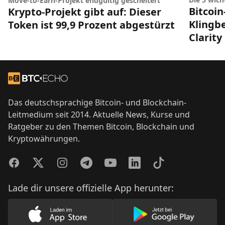
Move-to-Earn-Projekt endgültig gescheitert
Bitcoin
Krypto-Projekt gibt auf: Dieser
Klingbe
Token ist 99,9 Prozent abgestürzt
Clarity
Footer
Zur Startseite
Das deutschsprachige Bitcoin- und Blockchain-
Leitmedium seit 2014. Aktuelle News, Kurse und
Ratgeber zu den Themen Bitcoin, Blockchain und
Kryptowährungen.
Facebook
Twitter
Instagram
Telegram
YouTube
LinkedIn
TikTok
Lade dir unsere offizielle App herunter:
Lade unsere App im AppStore herunter
Lade unsere App