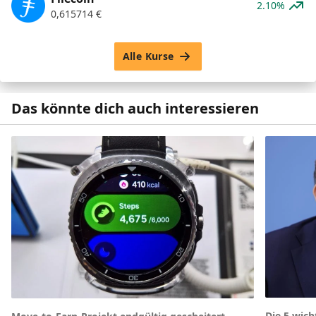
2.10%
0,615714
€
Alle Kurse
Das könnte dich auch interessieren
Die 5 wic