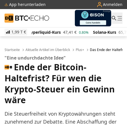
App herunterladen
Anmelden
BTC-ECHO
1,99 T
€
quid-Kurs
47,41
€
Solana-Kurs
65,70
€
TRON-Kurs
0.80%
1.30%
Startseite
Aktuelle Artikel im Überblick
Plus+
Das Ende der Haltefrist
"Eine undurchdachte Idee"
Ende der Bitcoin-
Haltefrist? Für wen die
Krypto-Steuer ein Gewinn
wäre
Die Steuerfreiheit von Kryptowährungen steht
zunehmend zur Debatte. Eine Abschaffung der