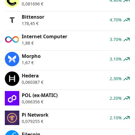
4.90%
0,081696
€
Bittensor
4.70%
178,45
€
Internet Computer
3.70%
1,88
€
Morpho
3.10%
1,67
€
Hedera
2.30%
0,060387
€
POL (ex-MATIC)
2.20%
0,066356
€
Pi Network
2.10%
0,079255
€
Filecoin