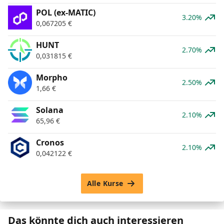
POL (ex-MATIC)
3.20%
0,067205
€
HUNT
2.70%
0,031815
€
Morpho
2.50%
1,66
€
Solana
2.10%
65,96
€
Cronos
2.10%
0,042122
€
Alle Kurse
Das könnte dich auch interessieren