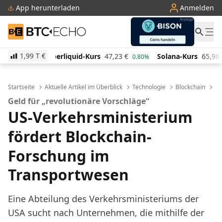
App herunterladen
Anmelden
BTC-ECHO
1,99 T
€
id-Kurs
47,23
€
Solana-Kurs
65,96
€
TRON-Kurs
0.80%
2.10%
Startseite
Aktuelle Artikel im Überblick
Technologie
Blockchain
US
Geld für „revolutionäre Vorschläge“
US-Verkehrsministerium
fördert Blockchain-
Forschung im
Transportwesen
Eine Abteilung des Verkehrsministeriums der
USA sucht nach Unternehmen, die mithilfe der