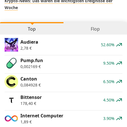
Krypto-News: Das waren die wichtigsten Ereignisse der
Woche
Top
Flop
Audiera
52.60%
2,78
€
Pump.fun
9.50%
0,002169
€
Canton
6.50%
0,084928
€
Bittensor
4.50%
178,40
€
Internet Computer
3.90%
1,89
€