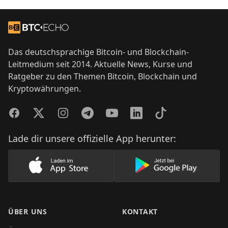
Footer
Zur Startseite
Das deutschsprachige Bitcoin- und Blockchain-
Leitmedium seit 2014. Aktuelle News, Kurse und
Ratgeber zu den Themen Bitcoin, Blockchain und
Kryptowährungen.
Facebook
Twitter
Instagram
Telegram
YouTube
LinkedIn
TikTok
Lade dir unsere offizielle App herunter:
Lade unsere App im AppStore herunter
Lade unsere App
ÜBER UNS
KONTAKT