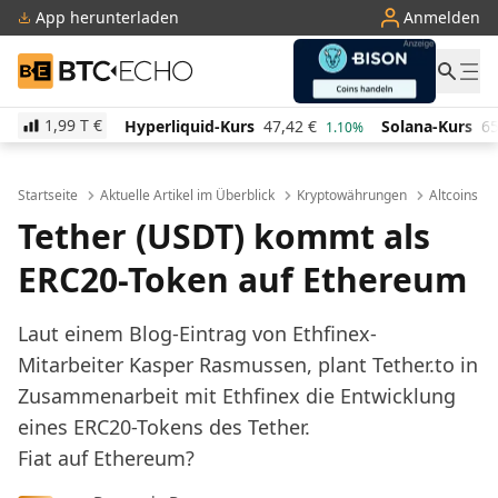
App herunterladen
Anmelden
BTC-ECHO
1,99 T
€
rliquid-Kurs
47,42
€
Solana-Kurs
65,75
€
TRON-K
1.10%
2.80%
Startseite
Aktuelle Artikel im Überblick
Kryptowährungen
Altcoins
Tether (USDT) kommt als
ERC20-Token auf Ethereum
Laut einem Blog-Eintrag von Ethfinex-
Mitarbeiter Kasper Rasmussen, plant Tether.to in
Zusammenarbeit mit Ethfinex die Entwicklung
eines ERC20-Tokens des Tether.
Fiat auf Ethereum?