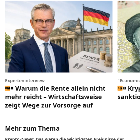
Experteninterview
"Economic
Warum die Rente allein nicht
Kry
mehr reicht – Wirtschaftsweise
sankti
zeigt Wege zur Vorsorge auf
Mehr zum Thema
Krypto-News: Das waren die wichtigsten Ereignisse der