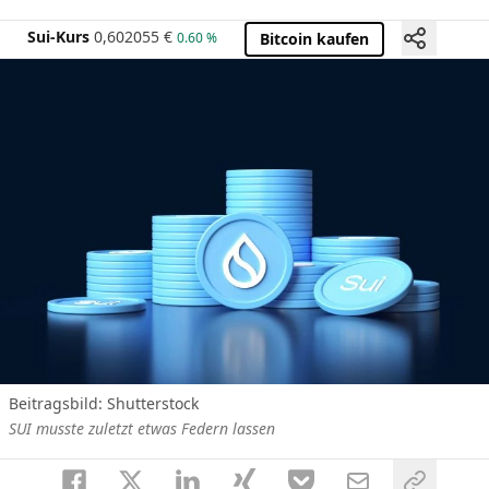
Sui-Kurs
0,602055
€
0.60 %
Bitcoin kaufen
Beitragsbild: Shutterstock
SUI musste zuletzt etwas Federn lassen