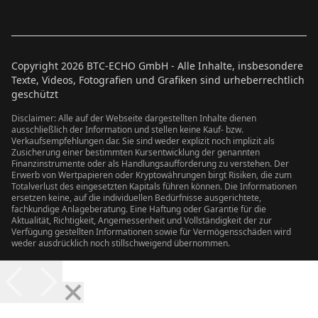
Copyright
2026
BTC-ECHO GmbH - Alle Inhalte, insbesondere
Texte, Videos, Fotografien und Grafiken sind urheberrechtlich
geschützt
Disclaimer: Alle auf der Webseite dargestellten Inhalte dienen
ausschließlich der Information und stellen keine Kauf- bzw.
Verkaufsempfehlungen dar. Sie sind weder explizit noch implizit als
Zusicherung einer bestimmten Kursentwicklung der genannten
Finanzinstrumente oder als Handlungsaufforderung zu verstehen. Der
Erwerb von Wertpapieren oder Kryptowährungen birgt Risiken, die zum
Totalverlust des eingesetzten Kapitals führen können. Die Informationen
ersetzen keine, auf die individuellen Bedürfnisse ausgerichtete,
fachkundige Anlageberatung. Eine Haftung oder Garantie für die
Aktualität, Richtigkeit, Angemessenheit und Vollständigkeit der zur
Verfügung gestellten Informationen sowie für Vermögensschäden wird
weder ausdrücklich noch stillschweigend übernommen.