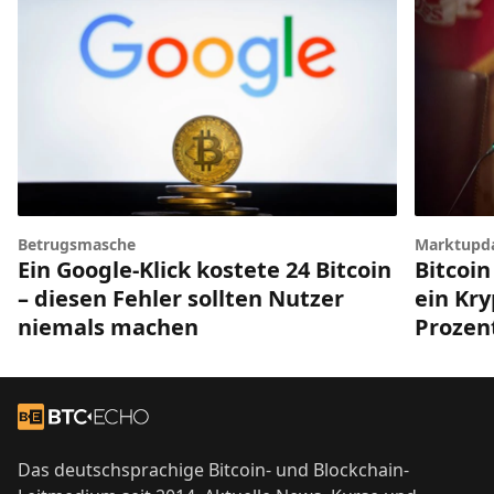
Betrugsmasche
Marktupd
Ein Google-Klick kostete 24 Bitcoin
Bitcoin
– diesen Fehler sollten Nutzer
ein Kry
niemals machen
Prozen
Footer
Zur Startseite
Das deutschsprachige Bitcoin- und Blockchain-