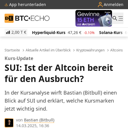
App herunterladen
Anmelden
BTC-ECHO
2,00 T
€
Hyperliquid-Kurs
47,26
€
Solana-Kurs
66,46
€
TR
-0.10%
1.30%
Startseite
Aktuelle Artikel im Überblick
Kryptowährungen
Altcoins
Kurs-Update
SUI: Ist der Altcoin bereit
für den Ausbruch?
In der Kursanalyse wirft Bastian (Bitbull) einen
Blick auf SUI und erklärt, welche Kursmarken
jetzt wichtig sind.
von
Bastian (Bitbull)
14.03.2025, 16:36