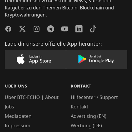
Leitmedium seit 2014. Aktuelle News, Kurse und
Ratgeber zu den Themen Bitcoin, Blockchain und
Kryptowährungen.
Facebook
Twitter
Instagram
Telegram
YouTube
LinkedIn
TikTok
Lade dir unsere offizielle App herunter:
Lade unsere App im AppStore herunter
Lade unsere App
ÜBER UNS
KONTAKT
Über BTC-ECHO | About
Hilfecenter / Support
Jobs
Kontakt
Mediadaten
Advertising (EN)
Impressum
Werbung (DE)