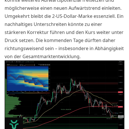
könnte weiteres Aufwärtspotenzial freisetzen und
möglicherweise einen neuen Aufwärtstrend einleiten.
Umgekehrt bleibt die 2-US-Dollar-Marke essenziell. Ein
nachhaltiges Unterschreiten könnte zu einer
stärkeren Korrektur führen und den Kurs weiter unter
Druck setzen. Die kommenden Tage dürften daher
richtungsweisend sein – insbesondere in Abhängigkeit
von der Gesamtmarktentwicklung.