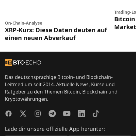
Trading-Ex
Bitcoin
On-Chain-Analyse
Market
XRP-Kurs: Diese Daten deuten auf
einen neuen Abverkauf
Footer
Zur Startseite
Das deutschsprachige Bitcoin- und Blockchain-
Leitmedium seit 2014. Aktuelle News, Kurse und
Ratgeber zu den Themen Bitcoin, Blockchain und
Kryptowährungen.
Facebook
Twitter
Instagram
Telegram
YouTube
LinkedIn
TikTok
Lade dir unsere offizielle App herunter: