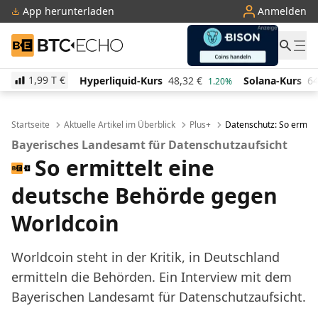
App herunterladen
Anmelden
BTC-ECHO
1,99 T
€
Hyperliquid-Kurs
48,32
€
Solana-Kurs
64,03
€
TRO
1.20%
0.70%
Startseite
Aktuelle Artikel im Überblick
Plus+
Datenschutz: So ermitt
Bayerisches Landesamt für Datenschutzaufsicht
So ermittelt eine
deutsche Behörde gegen
Worldcoin
Worldcoin steht in der Kritik, in Deutschland
ermitteln die Behörden. Ein Interview mit dem
Bayerischen Landesamt für Datenschutzaufsicht.