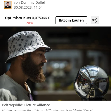
von
Dominic Döllel
30.08.2023, 11:04
Optimism-Kurs
0,075066
€
Bitcoin kaufen
-0.20 %
Beitragsbild: Picture Alliance
Nutzer scannen ihre Iris mithilfe des von Worldcoin "Orbs"