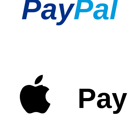
Pay
Pal
Pay