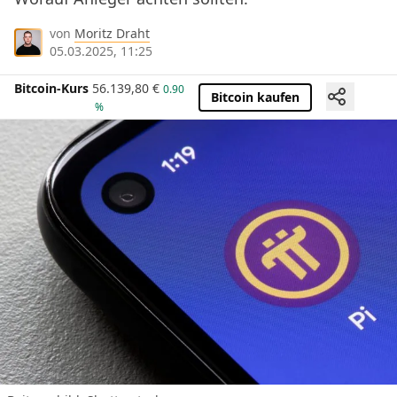
von
Moritz Draht
05.03.2025, 11:25
Bitcoin-Kurs
56.139,80
€
0.90
Bitcoin kaufen
%