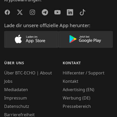
Facebook
Twitter
Instagram
Telegram
YouTube
LinkedIn
TikTok
Lade dir unsere offizielle App herunter:
Lade unsere App im AppStore herunter
Lade unsere App
ÜBER UNS
KONTAKT
Über BTC-ECHO | About
Hilfecenter / Support
Jobs
Kontakt
Mediadaten
Advertising (EN)
Impressum
Werbung (DE)
Datenschutz
Pressebereich
Barrierefreiheit