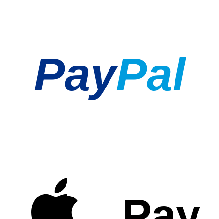
Pay
Pal
Pay