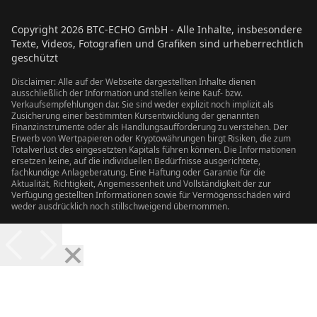
Copyright
2026
BTC-ECHO GmbH - Alle Inhalte, insbesondere
Texte, Videos, Fotografien und Grafiken sind urheberrechtlich
geschützt
Disclaimer: Alle auf der Webseite dargestellten Inhalte dienen
ausschließlich der Information und stellen keine Kauf- bzw.
Verkaufsempfehlungen dar. Sie sind weder explizit noch implizit als
Zusicherung einer bestimmten Kursentwicklung der genannten
Finanzinstrumente oder als Handlungsaufforderung zu verstehen. Der
Erwerb von Wertpapieren oder Kryptowährungen birgt Risiken, die zum
Totalverlust des eingesetzten Kapitals führen können. Die Informationen
ersetzen keine, auf die individuellen Bedürfnisse ausgerichtete,
fachkundige Anlageberatung. Eine Haftung oder Garantie für die
Aktualität, Richtigkeit, Angemessenheit und Vollständigkeit der zur
Verfügung gestellten Informationen sowie für Vermögensschäden wird
weder ausdrücklich noch stillschweigend übernommen.