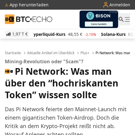
App herunterladen
Anmelden
BTC-ECHO
1,97 T
€
uid-Kurs
48,55
€
Solana-Kurs
63,98
€
TRON-Kur
-2.10%
-0.20%
Startseite
Aktuelle Artikel im Überblick
Plus+
Pi Network: Was man üb
Mining-Revolution oder "Scam"?
Pi Network: Was man
über den “hochriskanten
Token” wissen sollte
Das Pi Network feierte den Mainnet-Launch mit
einem gigantischen Token-Airdrop. Doch die
Kritik an dem Krypto-Projekt reißt nicht ab.
Worauf Anleger achten sollten.