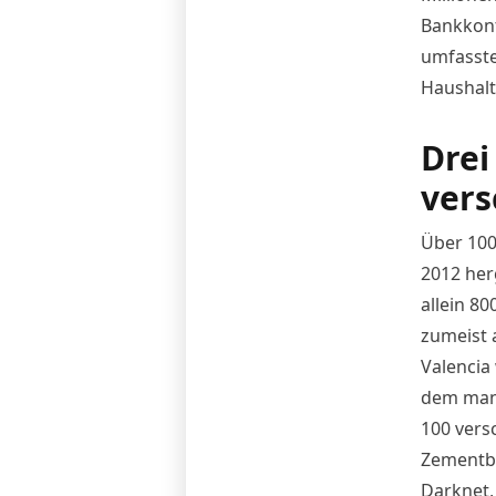
Bankkont
umfasste
Haushalt 
Drei
vers
Über 100
2012 her
allein 8
zumeist 
Valencia
dem man 
100 versc
Zementbe
Darknet,