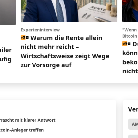
Experteninterview
"Wenn 
Bitcoin
Warum die Rente allein
D
nicht mehr reicht –
iler
könn
Wirtschaftsweise zeigt Wege
ufig
beko
zur Vorsorge auf
nich
Ve
rrascht mit klarer Antwort
A
tcoin-Anleger treffen