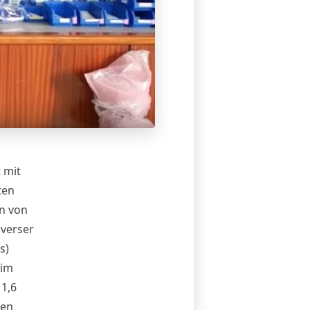
 mit
ten
n von
iverser
s)
im
 1,6
hen