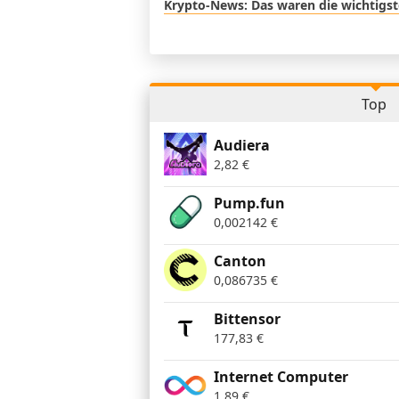
Krypto-News: Das waren die wichtigst
Top
Audiera
2,82
€
Pump.fun
0,002142
€
Canton
0,086735
€
Bittensor
177,83
€
Internet Computer
1,89
€