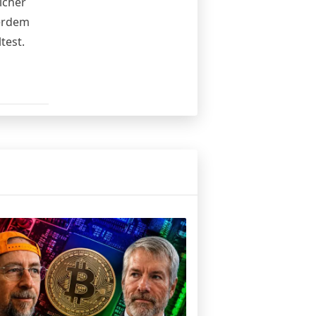
icher
ßerdem
test.