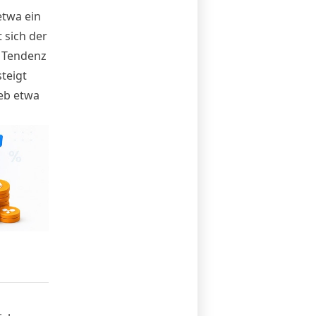
etwa ein
 sich der
, Tendenz
teigt
ieb etwa