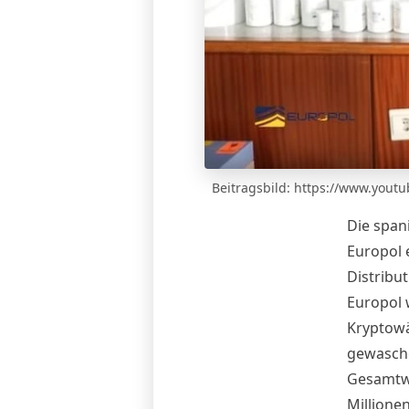
Beitragsbild: https://www.you
Die span
Europol 
Distribu
Europol
w
Kryptowä
gewasch
Gesamtwe
Millione