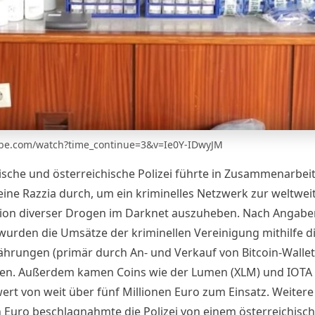
tube.com/watch?time_continue=3&v=Ie0Y-IDwyJM
ische und österreichische Polizei führte in Zusammenarbeit
eine Razzia durch, um ein kriminelles Netzwerk zur weltwei
tion diverser Drogen im Darknet auszuheben. Nach Angabe
urden die Umsätze der kriminellen Vereinigung mithilfe d
hrungen (primär durch An- und Verkauf von
Bitcoin
-Wallet
en. Außerdem kamen Coins wie der Lumen (XLM) und
IOTA
rt von weit über fünf Millionen Euro zum Einsatz. Weitere
n Euro beschlagnahmte die Polizei von einem österreichisc