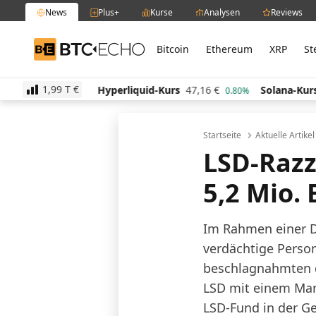
News
Plus+
Kurse
Analysen
Reviews
Bitcoin
Ethereum
XRP
St
BTC-ECHO
1,99 T
€
€
Hyperliquid-Kurs
47,16
€
Solana-Kurs
65,89
€
1.40%
0.80%
Startseite
Aktuelle Artike
LSD-Razz
5,2 Mio.
Im Rahmen einer D
verdächtige Perso
beschlagnahmten d
LSD mit einem Mark
LSD-Fund in der G