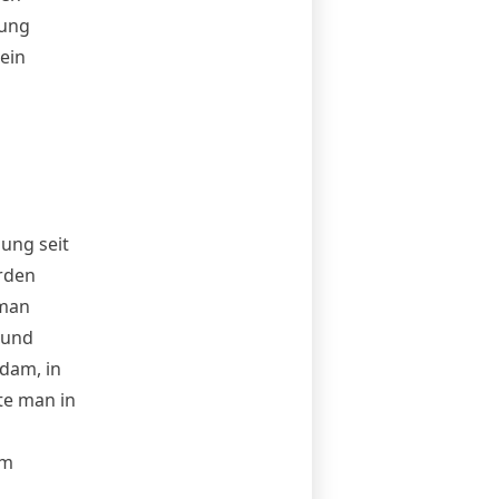
hung
ein
ung seit
urden
 man
 und
dam, in
te man in
im