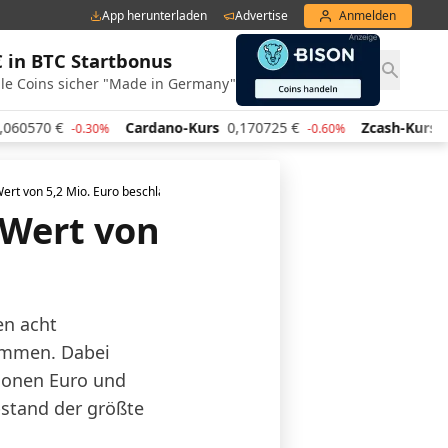
App herunterladen
Advertise
Anmelden
€ in BTC Startbonus
le Coins sicher "Made in Germany"
Cardano-Kurs
0,170725
€
Zcash-Kurs
442,63
€
-0.30%
-0.60%
1
ert von 5,2 Mio. Euro beschlagnahmt
 Wert von
en acht
nommen. Dabei
ionen Euro und
bstand der größte