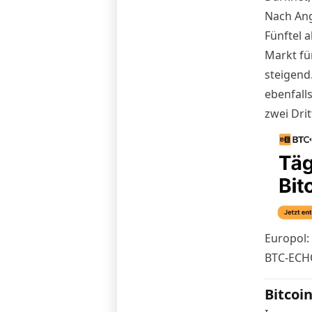
Nach Ang
Fünftel 
Markt fü
steigend
ebenfall
zwei Dri
Europol:
BTC-ECH
Bitcoi