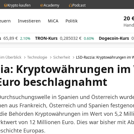
Krypto kaufen
Academy
Podcast
20 
euern
Investieren
MiCA
Politik
Hand
TRON-Kurs
0,285032
€
Dogecoin-Kurs
0,060570
€
2.10%
0.60%
l im Überblick
Technologie
Sicherheit
LSD-Razzia: Kryptowährungen im W
ia: Kryptowährungen im
 Euro beschlagnahmt
urchsuchungswelle in Spanien und Österreich wurd
nen aus Frankreich, Österreich und Spanien festge
ie Behörden Kryptowährungen im Wert von 5,2 Mill
twert von 12 Millionen Euro. Dies war bisher mit A
eschichte Europas.