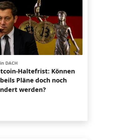
 in DACH
itcoin-Haltefrist: Können
gbeils Pläne doch noch
indert werden?