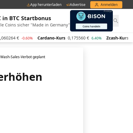
App herunterladen
Advertise
Anmelden
€ in BTC Startbonus
le Coins sicher "Made in Germany"
Cardano-Kurs
0,175560
€
Zcash-Kurs
441,59
€
60%
6.40%
0.90%
 Wash-Sales-Verbot geplant
 erhöhen
n