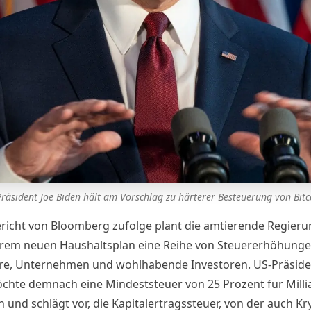
räsident Joe Biden hält am Vorschlag zu härterer Besteuerung von Bitc
richt von
Bloomberg
zufolge plant die amtierende Regieru
hrem neuen Haushaltsplan eine Reihe von Steuererhöhunge
äre, Unternehmen und wohlhabende Investoren. US-Präside
chte demnach eine Mindeststeuer von 25 Prozent für Milli
 und schlägt vor, die Kapitalertragssteuer, von der auch Kr