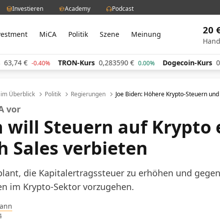
Investieren
Academy
Podcast
20 
vestment
MiCA
Politik
Szene
Meinung
Hand
TRON-Kurs
0,283590
€
Dogecoin-Kurs
0,060264
€
0%
0.00%
-0.
l im Überblick
Politik
Regierungen
Joe Biden: Höhere Krypto-Steuern und
A vor
n will Steuern auf Krypto
 Sales verbieten
lant, die Kapitalertragssteuer zu erhöhen und gege
en im Krypto-Sektor vorzugehen.
ann
4