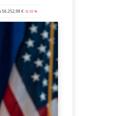
s
56.252,98
€
-0.10 %