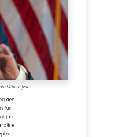
oin Minern fest
ng der
n für
nt Joe
ardäre
ypto