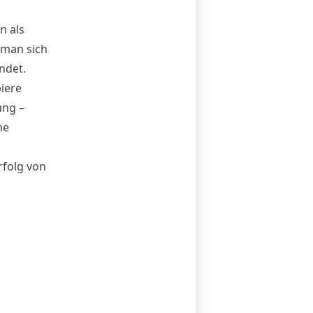
n als
man sich
ndet.
iere
ung
–
he
folg von