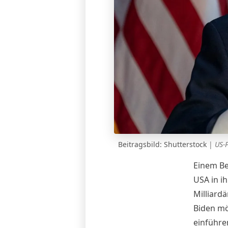
Beitragsbild: Shutterstock
|
US-P
Einem Be
USA in i
Milliard
Biden mö
einführen