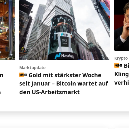
Krypto
B
Marktupdate
Klin
en
Gold mit stärkster Woche
verh
seit Januar – Bitcoin wartet auf
n
den US-Arbeitsmarkt