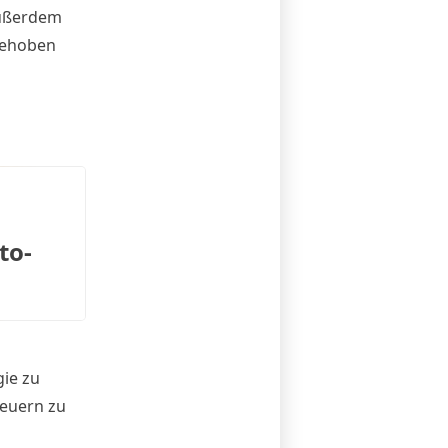
Außerdem
gehoben
to-
gie zu
teuern zu