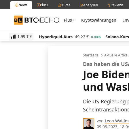
News
Plus+
Kurse
Analysen
Reviews
Plus+
Kryptowährungen
In
BTC-ECHO
1,99 T
€
Hyperliquid-Kurs
49,22
€
Solana-Kurs
63,74
€
0.90%
0.80%
-0.4
Startseite
Aktuelle Artike
Das haben die US
Joe Bide
und Wash
Die US-Regierung p
Scheintransaktion
von
Leon Waidm
09.03.2023, 18:0