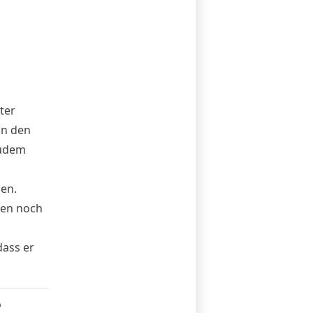
ter
in den
Zudem
en.
gen noch
dass er
6