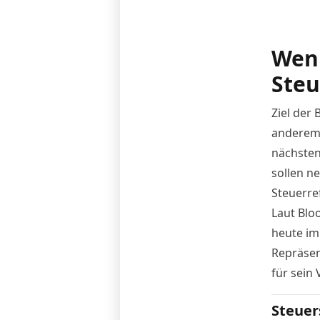
Weni
Ste
Ziel der
anderem 
nächsten
sollen n
Steuerre
Laut Blo
heute im
Repräsen
für sein
Steuer