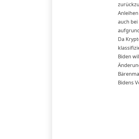
zurückzu
Anleihe
auch be
aufgrund
Da Krypt
klassifizi
Biden wil
Änderung
Bärenmar
Bidens V