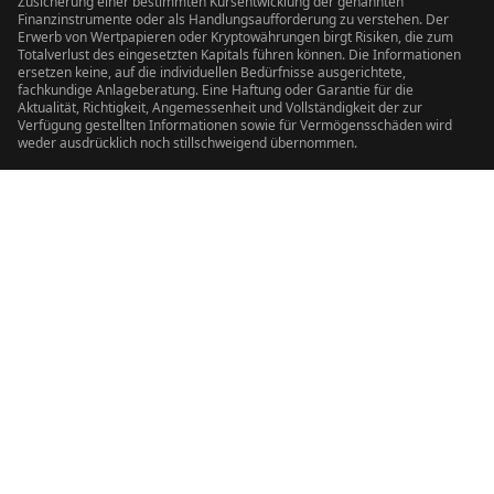
Zusicherung einer bestimmten Kursentwicklung der genannten
Finanzinstrumente oder als Handlungsaufforderung zu verstehen. Der
Erwerb von Wertpapieren oder Kryptowährungen birgt Risiken, die zum
Totalverlust des eingesetzten Kapitals führen können. Die Informationen
ersetzen keine, auf die individuellen Bedürfnisse ausgerichtete,
fachkundige Anlageberatung. Eine Haftung oder Garantie für die
Aktualität, Richtigkeit, Angemessenheit und Vollständigkeit der zur
Verfügung gestellten Informationen sowie für Vermögensschäden wird
weder ausdrücklich noch stillschweigend übernommen.