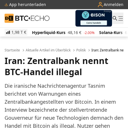
App herunterladen
Anmelden
BTC-ECHO
1,98 T
€
Hyperliquid-Kurs
48,16
€
Solana-Kurs
63,44
€
TR
-2.00%
-0.50%
Startseite
Aktuelle Artikel im Überblick
Politik
Iran: Zentralbank nenn
Iran: Zentralbank nennt
BTC-Handel illegal
Die iranische Nachrichtenagentur Tasnim
berichtet von Warnungen eines
Zentralbankangestellten vor Bitcoin. In einem
Interview bezeichnete der stellvertretende
Gouverneur für neue Technologien demnach den
Handel mit Bitcoin als illegal. Nutzer gehen