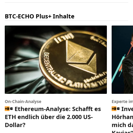
BTC-ECHO Plus+ Inhalte
Experte i
On-Chain-Analyse
Inv
Ethereum-Analyse: Schafft es
Hörhan
ETH endlich über die 2.000 US-
mich da
Dollar?
Kaviar