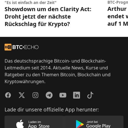
BTC-Prog
"Es ist einfach an der Zeit"
Arthur 
Showdown um den Clarity Act:
endet w
Droht jetzt der nächste
auf 1 M
Rückschlag für Krypto?
Footer
Zur Startseite
Das deutschsprachige Bitcoin- und Blockchain-
Leitmedium seit 2014. Aktuelle News, Kurse und
Ratgeber zu den Themen Bitcoin, Blockchain und
Kryptowährungen.
Facebook
Twitter
Instagram
Telegram
YouTube
LinkedIn
TikTok
Lade dir unsere offizielle App herunter:
Lade unsere App im AppStore herunter
Lade unsere App