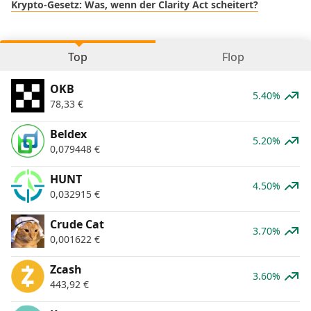
Krypto-Gesetz: Was, wenn der Clarity Act scheitert?
Top
Flop
OKB
5.40%
78,33
€
Beldex
5.20%
0,079448
€
HUNT
4.50%
0,032915
€
Crude Cat
3.70%
0,001622
€
Zcash
3.60%
443,92
€