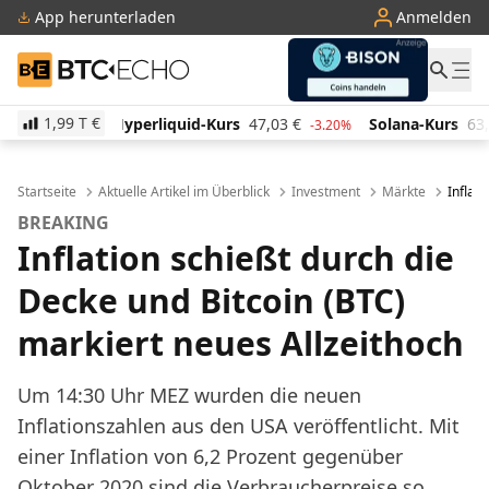
App herunterladen
Anmelden
BTC-ECHO
1,99 T
€
iquid-Kurs
47,03
€
Solana-Kurs
63,94
€
TRON-Ku
-3.20%
1.30%
Startseite
Aktuelle Artikel im Überblick
Investment
Märkte
Inflat
BREAKING
Inflation schießt durch die
Decke und Bitcoin (BTC)
markiert neues Allzeithoch
Um 14:30 Uhr MEZ wurden die neuen
Inflationszahlen aus den USA veröffentlicht. Mit
einer Inflation von 6,2 Prozent gegenüber
Oktober 2020 sind die Verbraucherpreise so