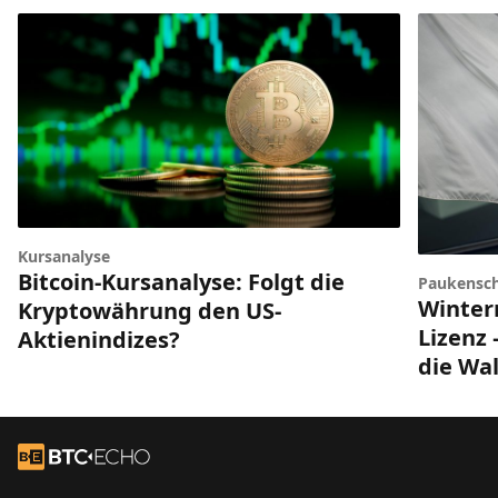
Kursanalyse
Bitcoin-Kursanalyse: Folgt die
Paukensch
Winter
Kryptowährung den US-
Lizenz 
Aktienindizes?
die Wal
Footer
Zur Startseite