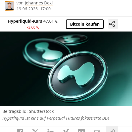
von
Johannes Dexl
19.06.2026, 17:00
Hyperliquid-Kurs
47,01
€
Bitcoin kaufen
-3.60 %
Beitragsbild:
Shutterstock
Hyperliquid ist eine auf Perpetual Futures fokussierte DEX