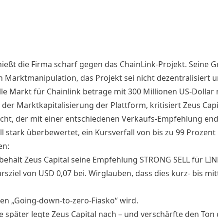
hießt die Firma scharf gegen das ChainLink-
Projekt
. Seine 
n Marktmanipulation, das
Projekt
sei nicht dezentralisiert 
lle Markt für Chainlink betrage mit 300 Millionen
US-Dollar
l der
Marktkapitalisierung
der
Plattform
, kritisiert Zeus Capi
cht, der mit einer entschiedenen Verkaufs-Empfehlung end
ll stark überbewertet, ein Kursverfall von bis zu 99 Prozent
en:
behält Zeus Capital seine Empfehlung STRONG SELL für LIN
sziel von USD 0,07 bei. Wirglauben, dass dies kurz- bis mitt
m
hen „Going-down-to-zero-Fiasko“ wird.
e später legte Zeus Capital nach – und verschärfte den Ton