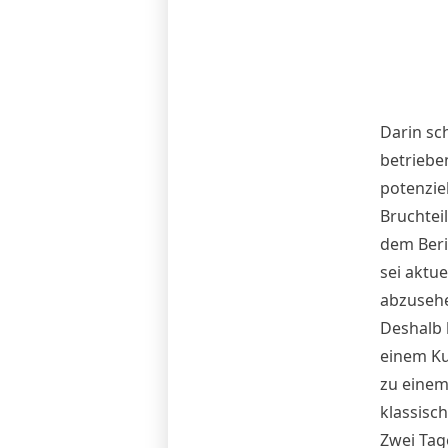
Darin sc
betriebe
potenzie
Bruchtei
dem Beri
sei aktue
abzuseh
Deshalb 
einem Kur
zu eine
klassisc
Zwei Tag