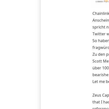
Chainlin
Anschein
spricht n
Twitter
w
So haben
fragwür
Zu den 
Scott Mel
über 100.
bearishe 
Let me b
Zeus Capi
that I ha
referenc