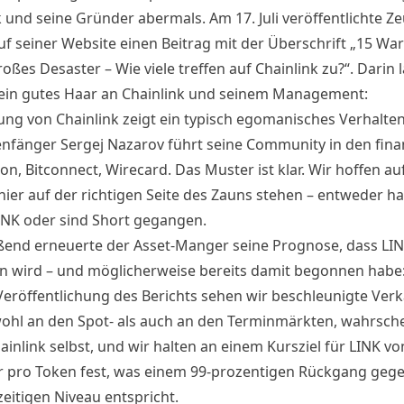
 und seine Gründer abermals. Am 17. Juli veröffentlichte Z
auf seiner Website einen
Beitrag
mit der Überschrift „15 Wa
roßes Desaster – Wie viele treffen auf Chainlink zu?“. Darin 
kein gutes Haar an Chainlink und seinem Management:
ung von Chainlink zeigt ein typisch egomanisches Verhalte
enfänger Sergej Nazarov führt seine Community in den finan
on, Bitconnect, Wirecard. Das Muster ist klar. Wir hoffen auf
hier auf der richtigen Seite des Zauns stehen – entweder ha
INK oder sind Short gegangen.
ßend erneuerte der Asset-Manger seine Prognose, dass LI
n wird – und möglicherweise bereits damit begonnen habe
 Veröffentlichung des Berichts sehen wir beschleunigte Ver
ohl an den Spot- als auch an den Terminmärkten, wahrsche
inlink selbst, und wir halten an einem Kursziel für LINK vo
r pro Token fest, was einem 99-prozentigen Rückgang geg
eitigen Niveau entspricht.