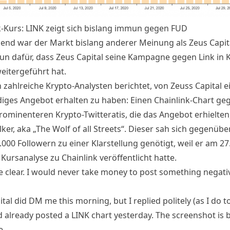
k-Kurs: LINK zeigt sich bislang immun gegen FUD
end war der Markt bislang anderer
Meinung
als Zeus Capita
un dafür, dass Zeus Capital seine
Kampagne
gegen Link in
K
eitergeführt hat.
 zahlreiche
Krypto
-Analysten berichtet, von Zeuss Capital e
diges
Angebot
erhalten zu haben: Einen Chainlink-Chart ge
prominenteren
Krypto
-Twitteratis, die das
Angebot
erhielten
ker, aka „The Wolf of all Streets“. Dieser sah sich gegenübe
000 Followern zu einer Klarstellung genötigt, weil er am 27. 
Kursanalyse zu Chainlink veröffentlicht hatte.
e clear. I would never take money to post something negativ
tal did DM me this morning, but I replied politely (as I do t
d already posted a LINK chart yesterday. The screenshot is 
e.