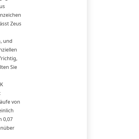
eus
rnzeichen
lässt Zeus
n, und
ziellen
richtig,
lten Sie
NK
:
käufe von
inlich
n 0,07
enüber