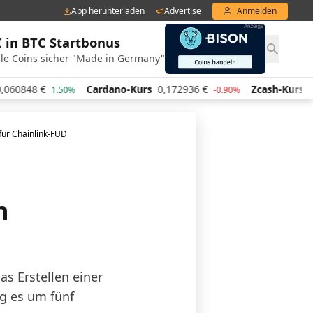
App herunterladen
Advertise
Anmelden
€ in BTC Startbonus
le Coins sicher "Made in Germany"
848
€
Cardano-Kurs
0,172936
€
Zcash-Kurs
437,9
1.50%
-0.90%
 für Chainlink-FUD
n
s Erstellen einer
ng es um fünf