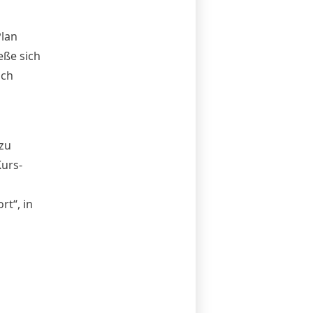
Plan
ieße sich
ach
 zu
Kurs-
rt“, in