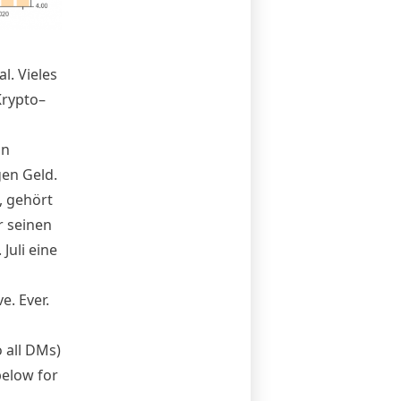
l. Vieles
rypto
–
in
gen Geld.
, gehört
r seinen
Juli eine
e. Ever.
o all DMs)
below for