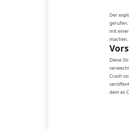
Der expl
gerufen. 
mit einer
machen.
Vors
Diese Str
verwechs
Crash vo
veröffent
dem es C