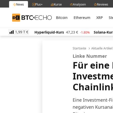
News
Plus+
Kurse
Analysen
Reviews
Bitcoin
Ethereum
XRP
St
BTC-ECHO
1,99 T
€
13,88
€
Hyperliquid-Kurs
47,23
€
Solana-Kurs
64
1.50%
-1.80%
Startseite
Aktuelle Artike
Linke Nummer
Für eine 
Investme
Chainlin
Eine Investment-Fi
negativen Kursanal