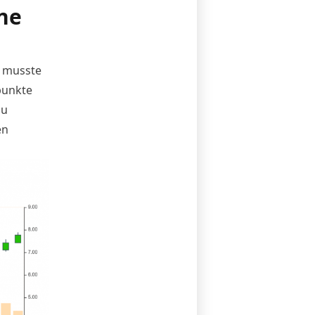
ne
r musste
punkte
au
en