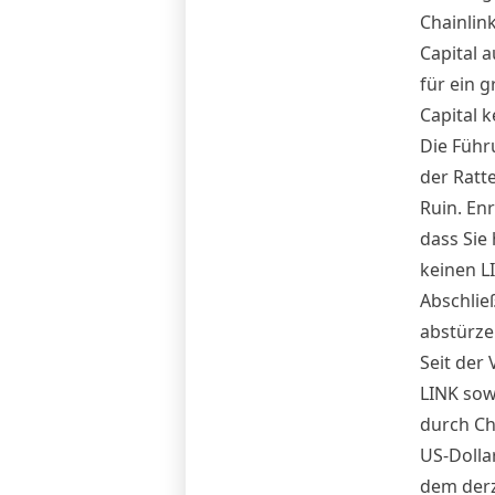
Chainlink
Capital 
für ein g
Capital 
Die Führ
der Ratt
Ruin. Enr
dass Sie 
keinen L
Abschlie
abstürze
Seit der
LINK sow
durch Cha
US-Dolla
dem derz