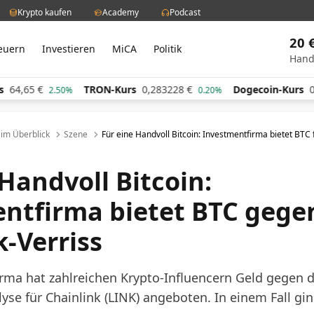
Krypto kaufen
Academy
Podcast
20 
euern
Investieren
MiCA
Politik
Hand
,65
€
TRON-Kurs
0,283228
€
Dogecoin-Kurs
0,060
2.50%
0.20%
l im Überblick
Szene
Für eine Handvoll Bitcoin: Investmentfirma bietet BTC
Handvoll Bitcoin:
ntfirma bietet BTC gege
k-Verriss
rma hat zahlreichen Krypto-Influencern Geld gegen da
yse für Chainlink (LINK) angeboten. In einem Fall gi