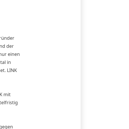
Gründer
und der
nur einen
tal in
et. LINK
K mit
elfristig
 gegen