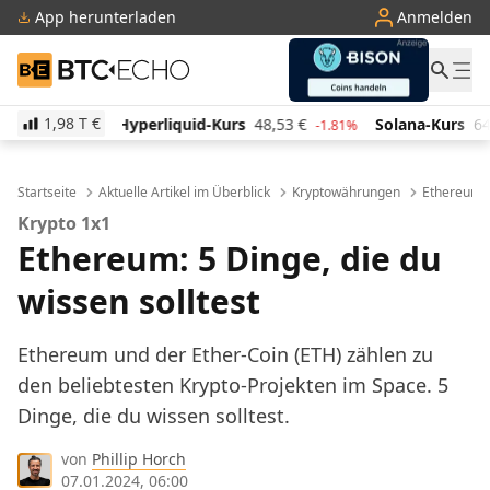
App herunterladen
Anmelden
BTC-ECHO
1,98 T
€
iquid-Kurs
48,53
€
Solana-Kurs
64,00
€
TRON-Ku
-1.81%
0.01%
Startseite
Aktuelle Artikel im Überblick
Kryptowährungen
Ethereum
Krypto 1x1
Ethereum: 5 Dinge, die du
wissen solltest
Ethereum und der Ether-Coin (ETH) zählen zu
den beliebtesten Krypto-Projekten im Space. 5
Dinge, die du wissen solltest.
von
Phillip Horch
07.01.2024, 06:00