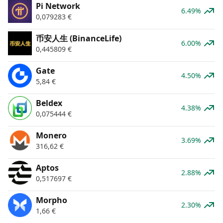
Pi Network
6.49%
0,079283
€
币安人生 (BinanceLife)
6.00%
0,445809
€
Gate
4.50%
5,84
€
Beldex
4.38%
0,075444
€
Monero
3.69%
316,62
€
Aptos
2.88%
0,517697
€
Morpho
2.30%
1,66
€