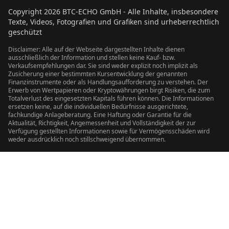
Copyright
2026
BTC-ECHO GmbH - Alle Inhalte, insbesondere
Texte, Videos, Fotografien und Grafiken sind urheberrechtlich
geschützt
Disclaimer: Alle auf der Webseite dargestellten Inhalte dienen
ausschließlich der Information und stellen keine Kauf- bzw.
Verkaufsempfehlungen dar. Sie sind weder explizit noch implizit als
Zusicherung einer bestimmten Kursentwicklung der genannten
Finanzinstrumente oder als Handlungsaufforderung zu verstehen. Der
Erwerb von Wertpapieren oder Kryptowährungen birgt Risiken, die zum
Totalverlust des eingesetzten Kapitals führen können. Die Informationen
ersetzen keine, auf die individuellen Bedürfnisse ausgerichtete,
fachkundige Anlageberatung. Eine Haftung oder Garantie für die
Aktualität, Richtigkeit, Angemessenheit und Vollständigkeit der zur
Verfügung gestellten Informationen sowie für Vermögensschäden wird
weder ausdrücklich noch stillschweigend übernommen.