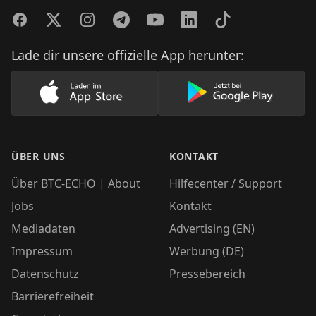
Facebook
Twitter
Instagram
Telegram
YouTube
LinkedIn
TikTok
Lade dir unsere offizielle App herunter:
Lade unsere App im AppStore herunter
Lade unsere App
ÜBER UNS
KONTAKT
Über BTC-ECHO | About
Hilfecenter / Support
Jobs
Kontakt
Mediadaten
Advertising (EN)
Impressum
Werbung (DE)
Datenschutz
Pressebereich
Barrierefreiheit