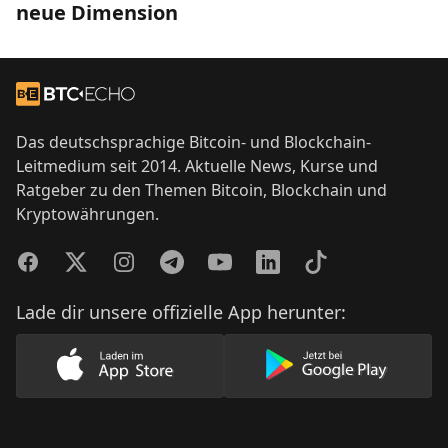
neue Dimension
Footer
Zur Startseite
Das deutschsprachige Bitcoin- und Blockchain-
Leitmedium seit 2014. Aktuelle News, Kurse und
Ratgeber zu den Themen Bitcoin, Blockchain und
Kryptowährungen.
Facebook
Twitter
Instagram
Telegram
YouTube
LinkedIn
TikTok
Lade dir unsere offizielle App herunter:
Lade unsere App im AppStore herunter
Lade unsere App