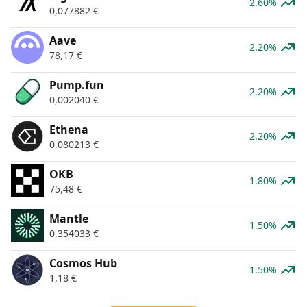
2.60%
0,077882
€
Aave
2.20%
78,17
€
Pump.fun
2.20%
0,002040
€
Ethena
2.20%
0,080213
€
OKB
1.80%
75,48
€
Mantle
1.50%
0,354033
€
Cosmos Hub
1.50%
1,18
€