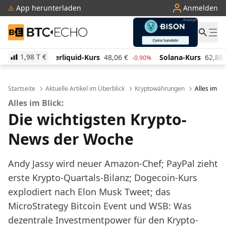
App herunterladen
Anmelden
BTC-ECHO
1,98 T
€
d-Kurs
48,06
€
Solana-Kurs
62,88
€
TRON-Kurs
-0.90%
-1.20%
Startseite
Aktuelle Artikel im Überblick
Kryptowährungen
Alles im B
Alles im Blick:
Die wichtigsten Krypto-
News der Woche
Andy Jassy wird neuer Amazon-Chef; PayPal zieht
erste Krypto-Quartals-Bilanz; Dogecoin-Kurs
explodiert nach Elon Musk Tweet; das
MicroStrategy Bitcoin Event und WSB: Was
dezentrale Investmentpower für den Krypto-