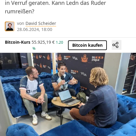
in Verruf geraten. Kann Ledn das Ruder
rumreißen?
von
David Scheider
28.06.2024, 18:00
Bitcoin-Kurs
55.925,19
€
1.20
Bitcoin kaufen
%