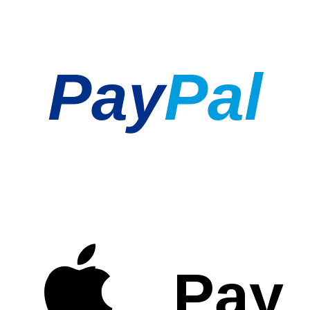
Pay
Pal
Pay