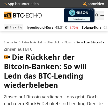
App herunterladen
Anmelden
BTC-ECHO
1,97 T
€
quid-Kurs
48,31
€
Solana-Kurs
63,48
€
TRON-Kur
-1.70%
-0.10%
Startseite
Aktuelle Artikel im Überblick
Plus+
So will die Bitcoin-Ba
Zinsen auf BTC
Die Rückkehr der
Bitcoin-Banken: So will
Ledn das BTC-Lending
wiederbeleben
Zinsen auf Bitcoin verdienen – das geht. Doch
nach dem BlockFi-Debakel sind Lending-Dienste