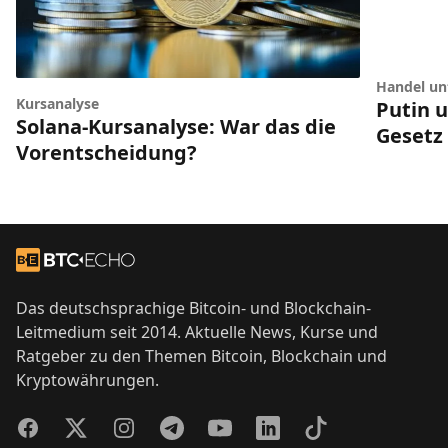
Handel unt
Kursanalyse
Putin 
Solana-Kursanalyse: War das die
Gesetz
Vorentscheidung?
Footer
Zur Startseite
Das deutschsprachige Bitcoin- und Blockchain-
Leitmedium seit 2014. Aktuelle News, Kurse und
Ratgeber zu den Themen Bitcoin, Blockchain und
Kryptowährungen.
Facebook
Twitter
Instagram
Telegram
YouTube
LinkedIn
TikTok