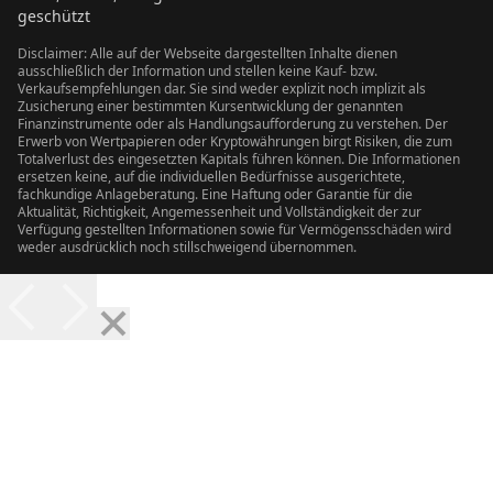
geschützt
Disclaimer: Alle auf der Webseite dargestellten Inhalte dienen
ausschließlich der Information und stellen keine Kauf- bzw.
Verkaufsempfehlungen dar. Sie sind weder explizit noch implizit als
Zusicherung einer bestimmten Kursentwicklung der genannten
Finanzinstrumente oder als Handlungsaufforderung zu verstehen. Der
Erwerb von Wertpapieren oder Kryptowährungen birgt Risiken, die zum
Totalverlust des eingesetzten Kapitals führen können. Die Informationen
ersetzen keine, auf die individuellen Bedürfnisse ausgerichtete,
fachkundige Anlageberatung. Eine Haftung oder Garantie für die
Aktualität, Richtigkeit, Angemessenheit und Vollständigkeit der zur
Verfügung gestellten Informationen sowie für Vermögensschäden wird
weder ausdrücklich noch stillschweigend übernommen.