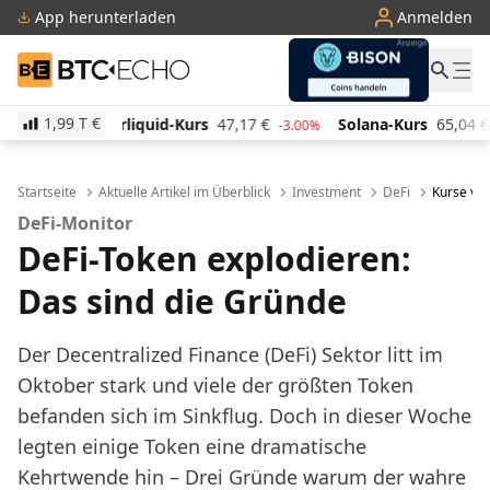
App herunterladen
Anmelden
BTC-ECHO
1,99 T
€
d-Kurs
47,17
€
Solana-Kurs
65,04
€
TRON-Kurs
0
-3.00%
2.00%
Startseite
Aktuelle Artikel im Überblick
Investment
DeFi
Kurse von
DeFi-Monitor
DeFi-Token explodieren:
Das sind die Gründe
Der Decentralized Finance (DeFi) Sektor litt im
Oktober stark und viele der größten Token
befanden sich im Sinkflug. Doch in dieser Woche
legten einige Token eine dramatische
Kehrtwende hin – Drei Gründe warum der wahre