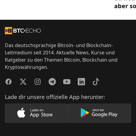
aber so
Footer
Zur Startseite
Das deutschsprachige Bitcoin- und Blockchain-
Leitmedium seit 2014. Aktuelle News, Kurse und
Ratgeber zu den Themen Bitcoin, Blockchain und
Kryptowährungen.
Facebook
Twitter
Instagram
Telegram
YouTube
LinkedIn
TikTok
Lade dir unsere offizielle App herunter:
Lade unsere App im AppStore herunter
Lade unsere App