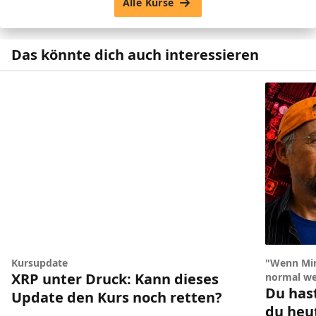
Alle Kurse
Das könnte dich auch interessieren
Kursupdate
"Wenn Min
XRP unter Druck: Kann dieses
normal we
Du has
Update den Kurs noch retten?
du heu