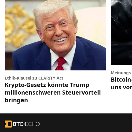
Meinungs
Ethik-Klausel zu CLARITY Act
Bitcoi
Krypto-Gesetz könnte Trump
uns vor
millionenschweren Steuervorteil
bringen
Footer
Zur Startseite