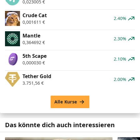
0,023005
€
Crude Cat
2.40%
0,001611
€
Mantle
2.30%
0,364692
€
5th Scape
2.10%
0,000030
€
Tether Gold
2.00%
3.751,56
€
Alle Kurse
Das könnte dich auch interessieren