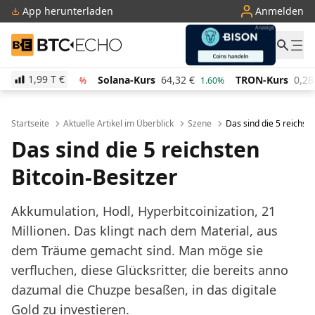
App herunterladen
Anmelden
BTC-ECHO
1,99 T
€
47,17
€
Solana-Kurs
64,32
€
TRON-Kurs
0,28436
-3.00%
1.60%
Startseite
Aktuelle Artikel im Überblick
Szene
Das sind die 5 reichste
Das sind die 5 reichsten
Bitcoin-Besitzer
Akkumulation, Hodl, Hyperbitcoinization, 21
Millionen. Das klingt nach dem Material, aus
dem Träume gemacht sind. Man möge sie
verfluchen, diese Glücksritter, die bereits anno
dazumal die Chuzpe besaßen, in das digitale
Gold zu investieren.