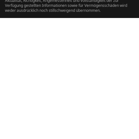
Aktualität, Richtigkeit, Angemessenheit und Vollständigkeit der zur
Verfügung gestellten Informationen sowie für Vermögensschäden wird
weder ausdrücklich noch stillschweigend übernommen.