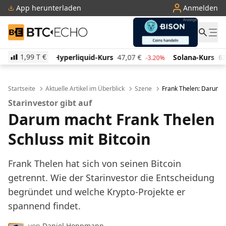
App herunterladen
Anmelden
BTC-ECHO
1,99 T
€
iquid-Kurs
47,07
€
Solana-Kurs
63,95
€
TRON-Ku
-3.20%
1.30%
Startseite
Aktuelle Artikel im Überblick
Szene
Frank Thelen: Darum ha
Starinvestor gibt auf
Darum macht Frank Thelen
Schluss mit Bitcoin
Frank Thelen hat sich von seinen Bitcoin
getrennt. Wie der Starinvestor die Entscheidung
begründet und welche Krypto-Projekte er
spannend findet.
von
Daniel Hoppmann