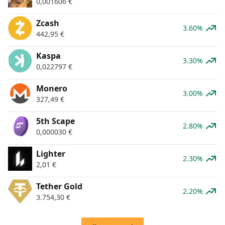
0,001606
€
Zcash
3.60%
442,95
€
Kaspa
3.30%
0,022797
€
Monero
3.00%
327,49
€
5th Scape
2.80%
0,000030
€
Lighter
2.30%
2,01
€
Tether Gold
2.20%
3.754,30
€