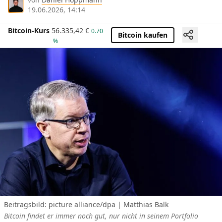
19.06.2026, 14:14
Bitcoin-Kurs
56.335,42
€
0.70
Bitcoin kaufen
%
Beitragsbild: picture alliance/dpa | Matthias Balk
Bitcoin findet er immer noch gut, nur nicht in seinem Portfolio