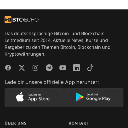
Footer
Zur Startseite
Das deutschsprachige Bitcoin- und Blockchain-
Leitmedium seit 2014. Aktuelle News, Kurse und
Ratgeber zu den Themen Bitcoin, Blockchain und
Kryptowährungen.
Facebook
Twitter
Instagram
Telegram
YouTube
LinkedIn
TikTok
Lade dir unsere offizielle App herunter:
Lade unsere App im AppStore herunter
Lade unsere App
ÜBER UNS
KONTAKT