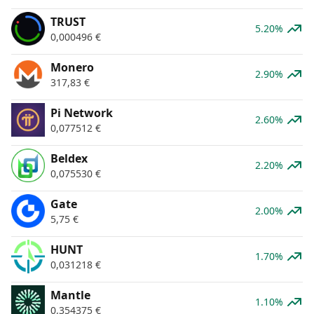
TRUST
5.20%
0,000496
€
Monero
2.90%
317,83
€
Pi Network
2.60%
0,077512
€
Beldex
2.20%
0,075530
€
Gate
2.00%
5,75
€
HUNT
1.70%
0,031218
€
Mantle
1.10%
0,354375
€