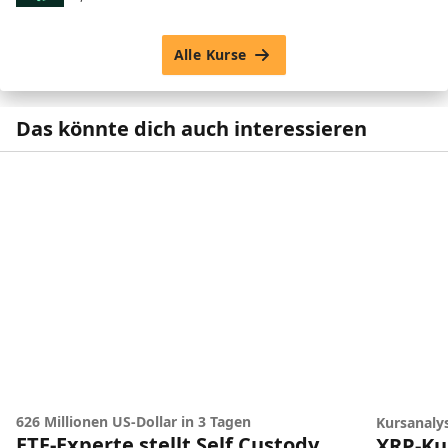
Alle Kurse
Das könnte dich auch interessieren
626 Millionen US-Dollar in 3 Tagen
Kursanaly
ETF-Experte stellt Self Custody
XRP-Ku