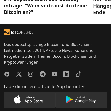
infrage: “Wem vertraust du deine
Hängep
Bitcoin an?”
Ende
Footer
Zur Startseite
Das deutschsprachige Bitcoin- und Blockchain-
Leitmedium seit 2014. Aktuelle News, Kurse und
Ratgeber zu den Themen Bitcoin, Blockchain und
Kryptowährungen.
Facebook
Twitter
Instagram
Telegram
YouTube
LinkedIn
TikTok
Lade dir unsere offizielle App herunter:
Lade unsere App im AppStore herunter
Lade unsere App