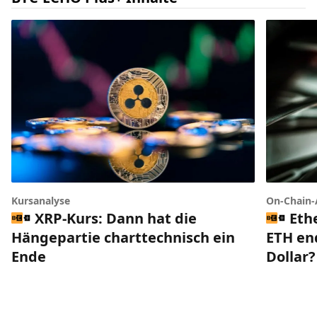
Kursanalyse
On-Chain-
XRP-Kurs: Dann hat die
Eth
Hängepartie charttechnisch ein
ETH end
Ende
Dollar?