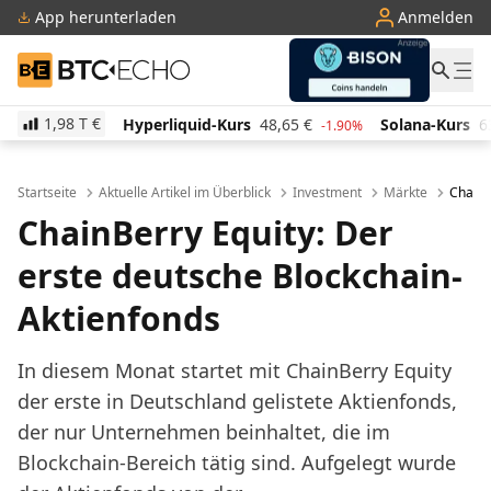
App herunterladen
Anmelden
BTC-ECHO
1,98 T
€
rliquid-Kurs
48,65
€
Solana-Kurs
63,07
€
TRON-
-1.90%
-2.20%
Startseite
Aktuelle Artikel im Überblick
Investment
Märkte
ChainB
ChainBerry Equity: Der
erste deutsche Blockchain-
Aktienfonds
In diesem Monat startet mit ChainBerry Equity
der erste in Deutschland gelistete Aktienfonds,
der nur Unternehmen beinhaltet, die im
Blockchain-Bereich tätig sind. Aufgelegt wurde