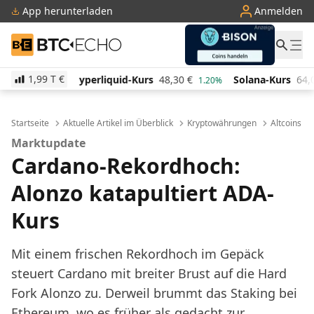
App herunterladen
Anmelden
BTC-ECHO
1,99 T
€
rliquid-Kurs
48,30
€
Solana-Kurs
64,00
€
TRON-K
1.20%
0.70%
Startseite
Aktuelle Artikel im Überblick
Kryptowährungen
Altcoins
Marktupdate
Cardano-Rekordhoch:
Alonzo katapultiert ADA-
Kurs
Mit einem frischen Rekordhoch im Gepäck
steuert Cardano mit breiter Brust auf die Hard
Fork Alonzo zu. Derweil brummt das Staking bei
Ethereum, wo es früher als gedacht zur