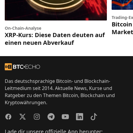
Trading-Ex
Bitcoin
On-Chain-Analyse
Market
XRP-Kurs: Diese Daten deuten auf
einen neuen Abverkauf
Footer
Zur Startseite
Das deutschsprachige Bitcoin- und Blockchain-
Leitmedium seit 2014. Aktuelle News, Kurse und
Ratgeber zu den Themen Bitcoin, Blockchain und
Kryptowährungen.
Facebook
Twitter
Instagram
Telegram
YouTube
LinkedIn
TikTok
Lade dir unsere offizielle App herunter: