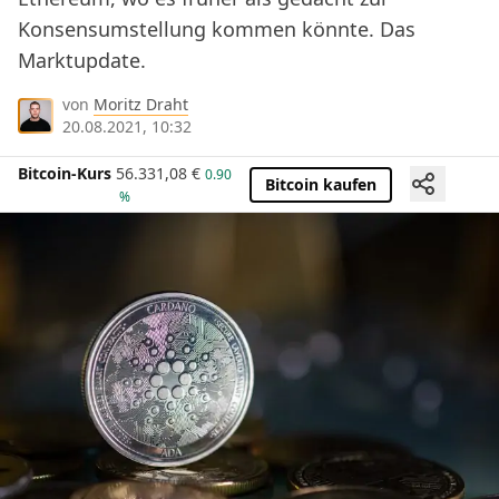
Konsensumstellung kommen könnte. Das
Marktupdate.
von
Moritz Draht
20.08.2021, 10:32
Bitcoin-Kurs
56.331,08
€
0.90
Bitcoin kaufen
%