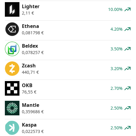
Lighter
10.00%
2,11
€
Ethena
4.20%
0,081798
€
Beldex
3.50%
0,078257
€
Zcash
3.20%
440,71
€
OKB
2.70%
76,55
€
Mantle
2.50%
0,359686
€
Kaspa
2.50%
0,022573
€