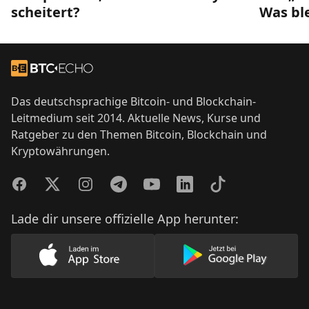
scheitert?
Was bl
Footer
Zur Startseite
Das deutschsprachige Bitcoin- und Blockchain-
Leitmedium seit 2014. Aktuelle News, Kurse und
Ratgeber zu den Themen Bitcoin, Blockchain und
Kryptowährungen.
Facebook
Twitter
Instagram
Telegram
YouTube
LinkedIn
TikTok
Lade dir unsere offizielle App herunter:
Lade unsere App im AppStore herunter
Lade unsere App