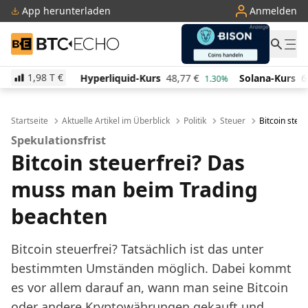
App herunterladen
Anmelden
BTC-ECHO
1,98 T
€
€
Hyperliquid-Kurs
48,77
€
Solana-Kurs
63,68
€
-1.80%
1.30%
-
Startseite
Aktuelle Artikel im Überblick
Politik
Steuer
Bitcoin steu
Spekulationsfrist
Bitcoin steuerfrei? Das
muss man beim Trading
beachten
Bitcoin steuerfrei? Tatsächlich ist das unter
bestimmten Umständen möglich. Dabei kommt
es vor allem darauf an, wann man seine Bitcoin
oder andere Kryptowährungen gekauft und