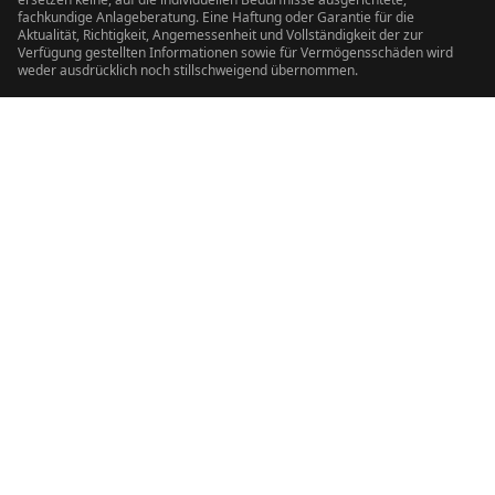
fachkundige Anlageberatung. Eine Haftung oder Garantie für die
Aktualität, Richtigkeit, Angemessenheit und Vollständigkeit der zur
Verfügung gestellten Informationen sowie für Vermögensschäden wird
weder ausdrücklich noch stillschweigend übernommen.