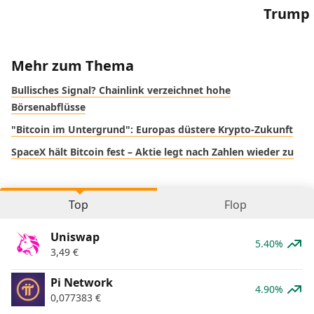
Trump 
Mehr zum Thema
Bullisches Signal? Chainlink verzeichnet hohe
Börsenabflüsse
"Bitcoin im Untergrund": Europas düstere Krypto-Zukunft
SpaceX hält Bitcoin fest – Aktie legt nach Zahlen wieder zu
Top
Flop
Uniswap
5.40%
3,49
€
Pi Network
4.90%
0,077383
€