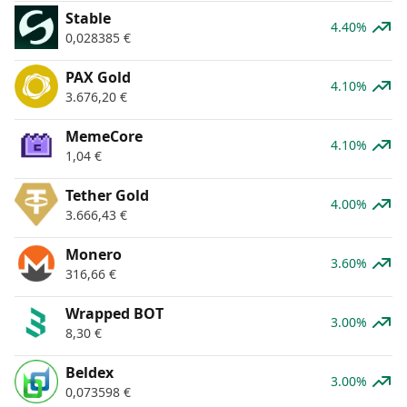
​​Stable
4.40%
0,028385
€
PAX Gold
4.10%
3.676,20
€
MemeCore
4.10%
1,04
€
Tether Gold
4.00%
3.666,43
€
Monero
3.60%
316,66
€
Wrapped BOT
3.00%
8,30
€
Beldex
3.00%
0,073598
€