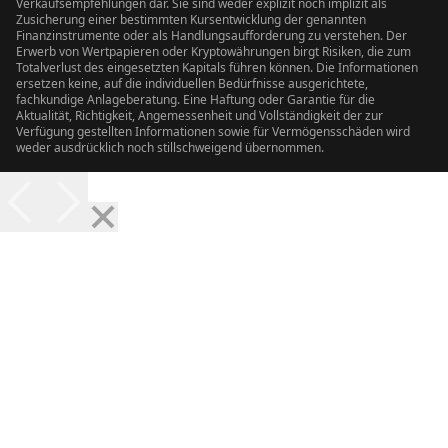
Verkaufsempfehlungen dar. Sie sind weder explizit noch implizit als
Zusicherung einer bestimmten Kursentwicklung der genannten
Finanzinstrumente oder als Handlungsaufforderung zu verstehen. Der
Erwerb von Wertpapieren oder Kryptowährungen birgt Risiken, die zum
Totalverlust des eingesetzten Kapitals führen können. Die Informationen
ersetzen keine, auf die individuellen Bedürfnisse ausgerichtete,
fachkundige Anlageberatung. Eine Haftung oder Garantie für die
Aktualität, Richtigkeit, Angemessenheit und Vollständigkeit der zur
Verfügung gestellten Informationen sowie für Vermögensschäden wird
weder ausdrücklich noch stillschweigend übernommen.