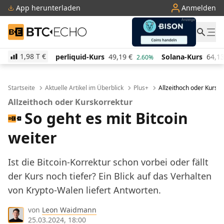
App herunterladen
Anmelden
BTC-ECHO
1,98 T
€
id-Kurs
49,19
€
Solana-Kurs
64,13
€
TRON-Kurs
2.60%
-0.10%
Startseite
Aktuelle Artikel im Überblick
Plus+
Allzeithoch oder Kursko
Allzeithoch oder Kurskorrektur
So geht es mit Bitcoin
weiter
Ist die Bitcoin-Korrektur schon vorbei oder fällt
der Kurs noch tiefer? Ein Blick auf das Verhalten
von Krypto-Walen liefert Antworten.
von
Leon Waidmann
25.03.2024, 18:00