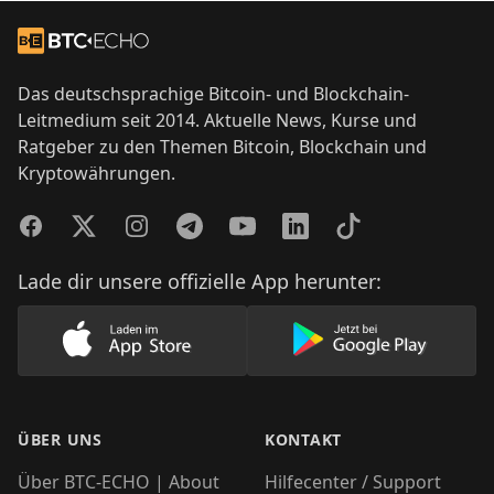
Footer
Zur Startseite
Das deutschsprachige Bitcoin- und Blockchain-
Leitmedium seit 2014. Aktuelle News, Kurse und
Ratgeber zu den Themen Bitcoin, Blockchain und
Kryptowährungen.
Facebook
Twitter
Instagram
Telegram
YouTube
LinkedIn
TikTok
Lade dir unsere offizielle App herunter:
Lade unsere App im AppStore herunter
Lade unsere App
ÜBER UNS
KONTAKT
Über BTC-ECHO | About
Hilfecenter / Support