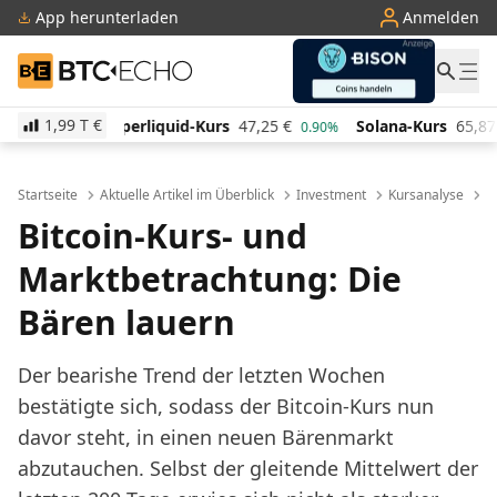
App herunterladen
Anmelden
BTC-ECHO
1,99 T
€
uid-Kurs
47,25
€
Solana-Kurs
65,87
€
TRON-Kurs
0.90%
1.90%
Startseite
Aktuelle Artikel im Überblick
Investment
Kursanalyse
B
Bitcoin-Kurs- und
Marktbetrachtung: Die
Bären lauern
Der bearishe Trend der letzten Wochen
bestätigte sich, sodass der Bitcoin-Kurs nun
davor steht, in einen neuen Bärenmarkt
abzutauchen. Selbst der gleitende Mittelwert der