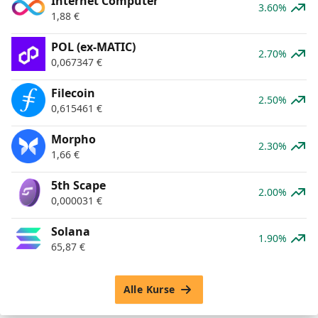
Internet Computer
3.60%
1,88
€
POL (ex-MATIC)
2.70%
0,067347
€
Filecoin
2.50%
0,615461
€
Morpho
2.30%
1,66
€
5th Scape
2.00%
0,000031
€
Solana
1.90%
65,87
€
Alle Kurse