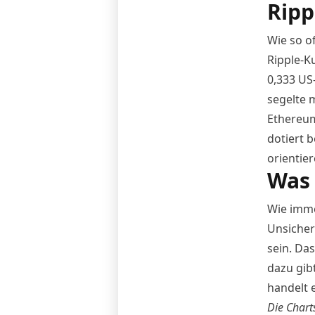
Ripp
Wie so of
Ripple-K
0,333 US-
segelte 
Ethereum
dotiert 
orientier
Was 
Wie imme
Unsicherh
sein. Das
dazu gib
handelt 
Die Chart