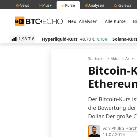
News
Plus+
Kurse
Analysen
Reviews
Neu: Analysen
Alle Kurse
B
BTC-ECHO
1,98 T
€
77
€
Hyperliquid-Kurs
48,70
€
Solana-Kurs
64,20
-0.50%
0.10%
Startseite
Aktuelle Artike
Bitcoin-K
Ethereum
Der Bitcoin-Kurs is
die Bewertung der
Dollar. Der große 
von
Phillip Horc
11.07.2019