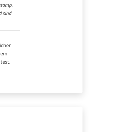
tstamp
.
d sind
icher
rdem
test.