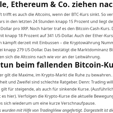
le, Ethereum & Co. ziehen na
t trifft es auch die Altcoins, wenn der BTC-Kurs sinkt. So ver
urs
in den letzten 24 Stunden knapp 15 Prozent und liegt der
Dollar pro XRP. Noch härter traf es den Bitcoin-Cash-Kurs. 
mit knapp 18 Prozent auf 341 US-Dollar. Auch der Ether-Kurs
 kämpft derzeit mit Einbussen – die Kryptowährung Num
bei knapp 279 US-Dollar. Das bestätigt die Marktdominanz Bi
en sich die Altcoins nach wie vor an der Leitwährung.
tun beim fallenden Bitcoin-Ku
r gilt die Maxime, im Krypto-Markt die Ruhe zu bewahren. 
eit und Zweifel sind schlechte Ratgeber. Denn: Trading will
 gilt für steigende, als auch für sinkende Kurse. (Ausführlic
t es
hier
). Verfolgen die Krypto-Kurse die aktuelle Bewegung
es sich wiederum um eine kurze Verschnaufpause.
s wurden mit Hilfe von
TradingView
angefertigt. Dargestellt ist di