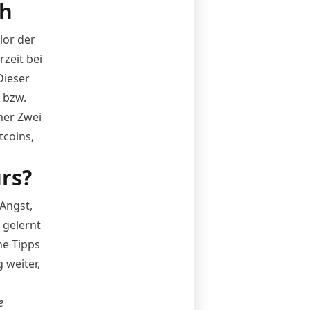
ch
lor der
zeit bei
Dieser
 bzw.
mer Zwei
tcoins,
rs?
Angst,
 gelernt
he Tipps
 weiter,
e