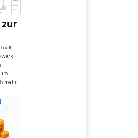
 zur
tuell
tzwerk
m
 Zum
ch
mehr