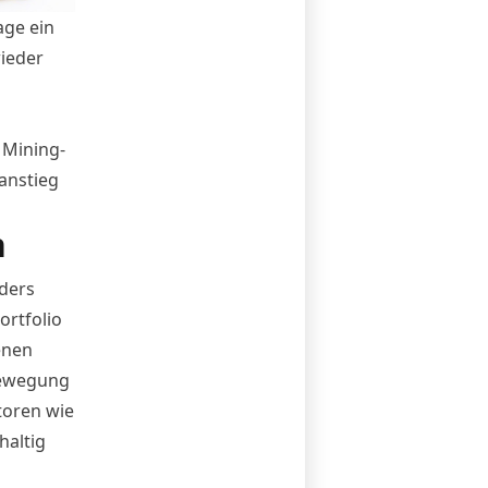
age ein
wieder
 Mining-
anstieg
n
nders
ortfolio
enen
sbewegung
toren wie
haltig