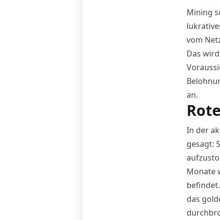
Mining sc
lukrativ
vom Net
Das wird 
Voraussi
Belohnun
an.
Rote
In der ak
gesagt: S
aufzusto
Monate w
befindet
das gold
durchbroc