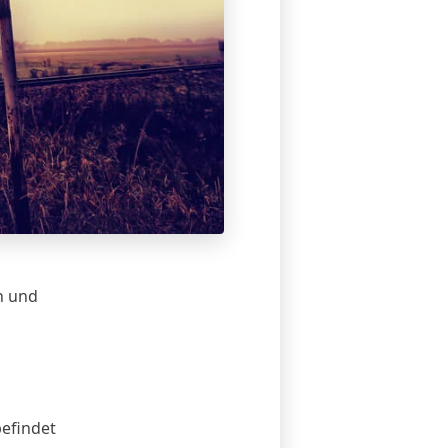
h und
efindet