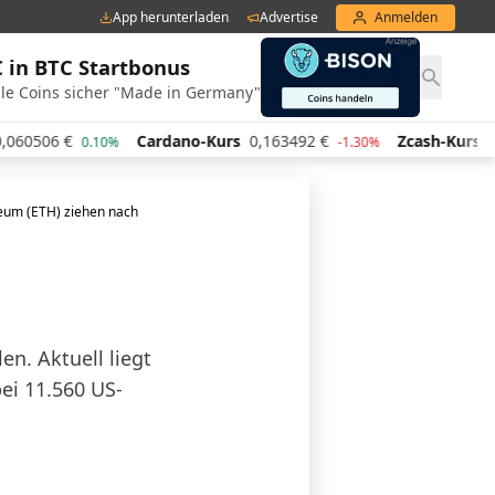
App herunterladen
Advertise
Anmelden
€ in BTC Startbonus
le Coins sicher "Made in Germany"
6
€
Cardano-Kurs
0,163492
€
Zcash-Kurs
440,41
0.10%
-1.30%
ereum (ETH) ziehen nach
en. Aktuell liegt
ei 11.560 US-