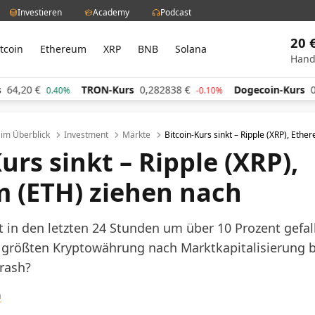
Investieren
Academy
Podcast
20 
itcoin
Ethereum
XRP
BNB
Solana
Hand
€
TRON-Kurs
0,282838
€
Dogecoin-Kurs
0,06050
0.40%
-0.10%
l im Überblick
Investment
Märkte
Bitcoin-Kurs sinkt – Ripple (XRP), Eth
urs sinkt – Ripple (XRP),
 (ETH) ziehen nach
t in den letzten 24 Stunden um über 10 Prozent gefall
 größten Kryptowährung nach Marktkapitalisierung b
Crash?
h