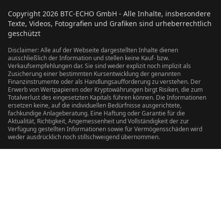
Copyright
2026
BTC-ECHO GmbH - Alle Inhalte, insbesondere
Texte, Videos, Fotografien und Grafiken sind urheberrechtlich
geschützt
Disclaimer: Alle auf der Webseite dargestellten Inhalte dienen
ausschließlich der Information und stellen keine Kauf- bzw.
Verkaufsempfehlungen dar. Sie sind weder explizit noch implizit als
Zusicherung einer bestimmten Kursentwicklung der genannten
Finanzinstrumente oder als Handlungsaufforderung zu verstehen. Der
Erwerb von Wertpapieren oder Kryptowährungen birgt Risiken, die zum
Totalverlust des eingesetzten Kapitals führen können. Die Informationen
ersetzen keine, auf die individuellen Bedürfnisse ausgerichtete,
fachkundige Anlageberatung. Eine Haftung oder Garantie für die
Aktualität, Richtigkeit, Angemessenheit und Vollständigkeit der zur
Verfügung gestellten Informationen sowie für Vermögensschäden wird
weder ausdrücklich noch stillschweigend übernommen.