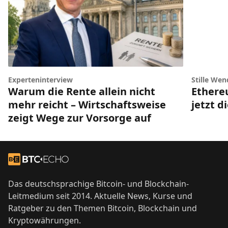
Experteninterview
Stille Wen
Warum die Rente allein nicht
Ethere
mehr reicht – Wirtschaftsweise
jetzt d
zeigt Wege zur Vorsorge auf
Footer
Zur Startseite
Das deutschsprachige Bitcoin- und Blockchain-
Leitmedium seit 2014. Aktuelle News, Kurse und
Ratgeber zu den Themen Bitcoin, Blockchain und
Kryptowährungen.