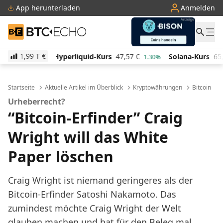
App herunterladen
Anmelden
BTC-ECHO
1,99 T
€
quid-Kurs
47,57
€
Solana-Kurs
65,89
€
TRON-Kurs
1.30%
3.10%
Startseite
Aktuelle Artikel im Überblick
Kryptowährungen
Bitcoin
Urheberrecht?
“Bitcoin-Erfinder” Craig
Wright will das White
Paper löschen
Craig Wright ist niemand geringeres als der
Bitcoin-Erfinder Satoshi Nakamoto. Das
zumindest möchte Craig Wright der Welt
glauben machen und hat für den Beleg mal