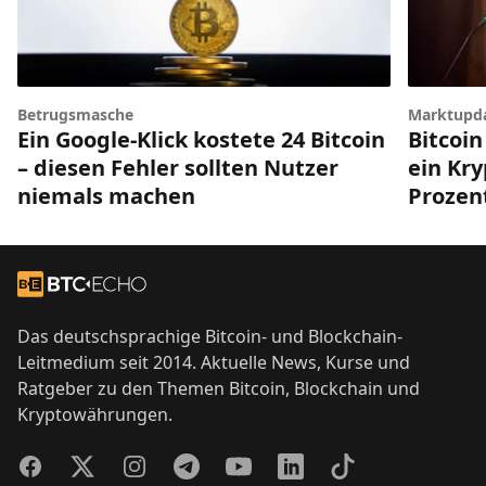
Betrugsmasche
Marktupd
Ein Google-Klick kostete 24 Bitcoin
Bitcoin
– diesen Fehler sollten Nutzer
ein Kry
niemals machen
Prozen
Footer
Zur Startseite
Das deutschsprachige Bitcoin- und Blockchain-
Leitmedium seit 2014. Aktuelle News, Kurse und
Ratgeber zu den Themen Bitcoin, Blockchain und
Kryptowährungen.
Facebook
Twitter
Instagram
Telegram
YouTube
LinkedIn
TikTok