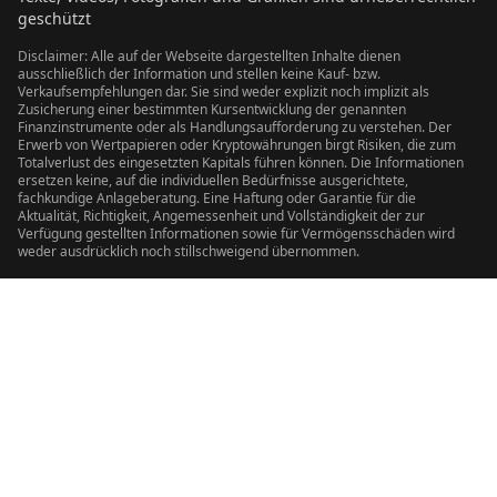
geschützt
Disclaimer: Alle auf der Webseite dargestellten Inhalte dienen
ausschließlich der Information und stellen keine Kauf- bzw.
Verkaufsempfehlungen dar. Sie sind weder explizit noch implizit als
Zusicherung einer bestimmten Kursentwicklung der genannten
Finanzinstrumente oder als Handlungsaufforderung zu verstehen. Der
Erwerb von Wertpapieren oder Kryptowährungen birgt Risiken, die zum
Totalverlust des eingesetzten Kapitals führen können. Die Informationen
ersetzen keine, auf die individuellen Bedürfnisse ausgerichtete,
fachkundige Anlageberatung. Eine Haftung oder Garantie für die
Aktualität, Richtigkeit, Angemessenheit und Vollständigkeit der zur
Verfügung gestellten Informationen sowie für Vermögensschäden wird
weder ausdrücklich noch stillschweigend übernommen.