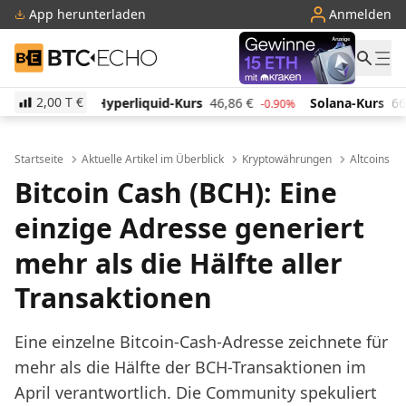
App herunterladen
Anmelden
BTC-ECHO
2,00 T
€
iquid-Kurs
46,86
€
Solana-Kurs
66,50
€
TRON-Ku
-0.90%
1.10%
Startseite
Aktuelle Artikel im Überblick
Kryptowährungen
Altcoins
Bitcoin Cash (BCH): Eine
einzige Adresse generiert
mehr als die Hälfte aller
Transaktionen
Eine einzelne Bitcoin-Cash-Adresse zeichnete für
mehr als die Hälfte der BCH-Transaktionen im
April verantwortlich. Die Community spekuliert