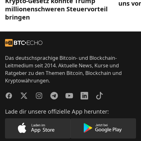
Krypto-Gesetz könnte Trump
uns vor
millionenschweren Steuervorteil
bringen
Footer
Zur Startseite
Das deutschsprachige Bitcoin- und Blockchain-
Leitmedium seit 2014. Aktuelle News, Kurse und
Ratgeber zu den Themen Bitcoin, Blockchain und
Kryptowährungen.
Facebook
Twitter
Instagram
Telegram
YouTube
LinkedIn
TikTok
Lade dir unsere offizielle App herunter:
Lade unsere App im AppStore herunter
Lade unsere App