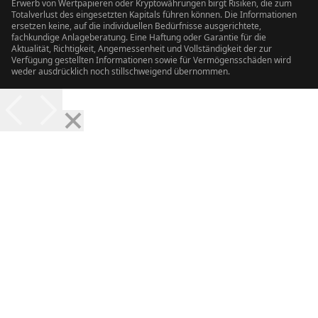
Erwerb von Wertpapieren oder Kryptowährungen birgt Risiken, die zum
Totalverlust des eingesetzten Kapitals führen können. Die Informationen
ersetzen keine, auf die individuellen Bedürfnisse ausgerichtete,
fachkundige Anlageberatung. Eine Haftung oder Garantie für die
Aktualität, Richtigkeit, Angemessenheit und Vollständigkeit der zur
Verfügung gestellten Informationen sowie für Vermögensschäden wird
weder ausdrücklich noch stillschweigend übernommen.