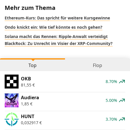
Mehr zum Thema
Ethereum-Kurs: Das spricht für weitere Kursgewinne
Ondo knickt ein: Wie tief könnte es noch gehen?
Solana macht das Rennen: Ripple-Anwalt verteidigt
BlackRock: Zu Unrecht im Visier der XRP-Community?
Top
Flop
OKB
8.70%
81,55
€
Audiera
5.00%
1,85
€
HUNT
3.70%
0,032917
€