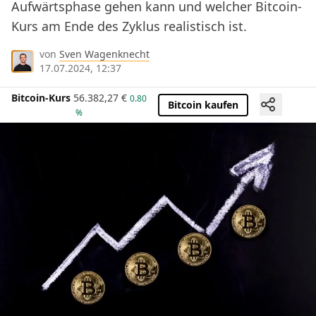
Aufwärtsphase gehen kann und welcher Bitcoin-
Kurs am Ende des Zyklus realistisch ist.
von
Sven Wagenknecht
17.07.2024, 12:37
Bitcoin-Kurs
56.382,27
€
0.80
Bitcoin kaufen
%