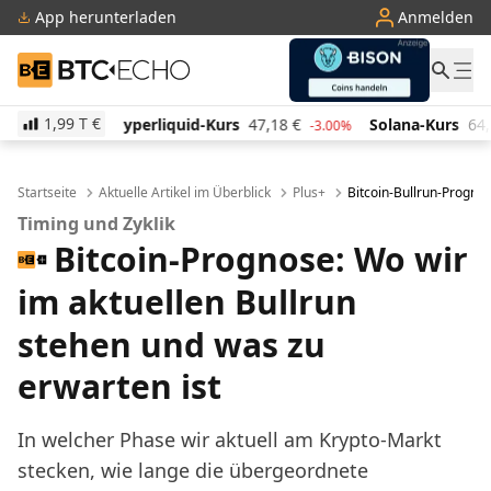
App herunterladen
Anmelden
BTC-ECHO
1,99 T
€
iquid-Kurs
47,18
€
Solana-Kurs
64,90
€
TRON-Kur
-3.00%
1.60%
Startseite
Aktuelle Artikel im Überblick
Plus+
Bitcoin-Bullrun-Prognos
Timing und Zyklik
Bitcoin-Prognose: Wo wir
im aktuellen Bullrun
stehen und was zu
erwarten ist
In welcher Phase wir aktuell am Krypto-Markt
stecken, wie lange die übergeordnete