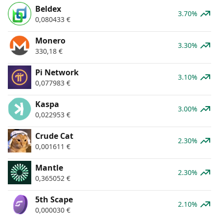
Beldex
3.70%
0,080433
€
Monero
3.30%
330,18
€
Pi Network
3.10%
0,077983
€
Kaspa
3.00%
0,022953
€
Crude Cat
2.30%
0,001611
€
Mantle
2.30%
0,365052
€
5th Scape
2.10%
0,000030
€