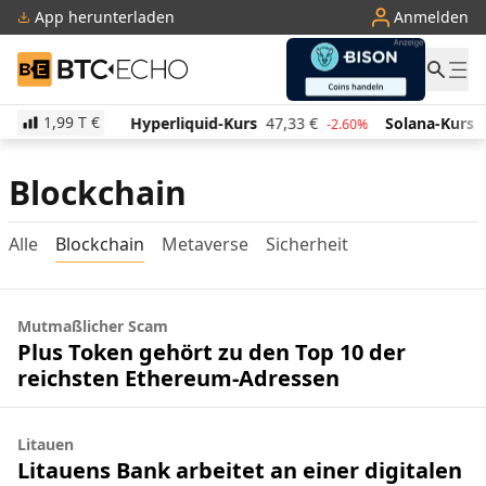
App herunterladen
Anmelden
BTC-ECHO
1,99 T
€
523,02
€
Hyperliquid-Kurs
47,33
€
Solana-Kurs
6
2.70%
-2.60%
Blockchain
Alle
Blockchain
Metaverse
Sicherheit
Mutmaßlicher Scam
Plus Token gehört zu den Top 10 der
reichsten Ethereum-Adressen
Litauen
Litauens Bank arbeitet an einer digitalen