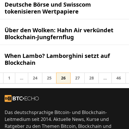
Deutsche Börse und Swisscom
tokenisieren Wertpapiere
Über den Wolken: Hahn Air verkündet
Blockchain-Jungfernflug
When Lambo? Lamborghini setzt auf
Blockchain
Gehe zur Seite
Gehe zur Seite
Gehe zur Seite
Gehe zur Seite
Gehe zur Seite
Gehe zur Seite
Gehe z
1
…
24
25
26
27
28
…
46
Zwischenseiten weggelassen
Zwischensei
he zu
Footer
Zur Startseite
Das deutschsprachige Bitcoin- und Blockchain-
Leitmedium seit 2014. Aktuelle News, Kurse und
Ratgeber zu den Themen Bitcoin, Blockchain und