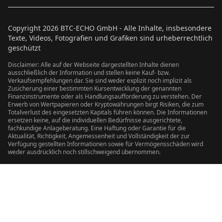
Copyright
2026
BTC-ECHO GmbH - Alle Inhalte, insbesondere
Texte, Videos, Fotografien und Grafiken sind urheberrechtlich
geschützt
Disclaimer: Alle auf der Webseite dargestellten Inhalte dienen
ausschließlich der Information und stellen keine Kauf- bzw.
Verkaufsempfehlungen dar. Sie sind weder explizit noch implizit als
Zusicherung einer bestimmten Kursentwicklung der genannten
Finanzinstrumente oder als Handlungsaufforderung zu verstehen. Der
Erwerb von Wertpapieren oder Kryptowährungen birgt Risiken, die zum
Totalverlust des eingesetzten Kapitals führen können. Die Informationen
ersetzen keine, auf die individuellen Bedürfnisse ausgerichtete,
fachkundige Anlageberatung. Eine Haftung oder Garantie für die
Aktualität, Richtigkeit, Angemessenheit und Vollständigkeit der zur
Verfügung gestellten Informationen sowie für Vermögensschäden wird
weder ausdrücklich noch stillschweigend übernommen.