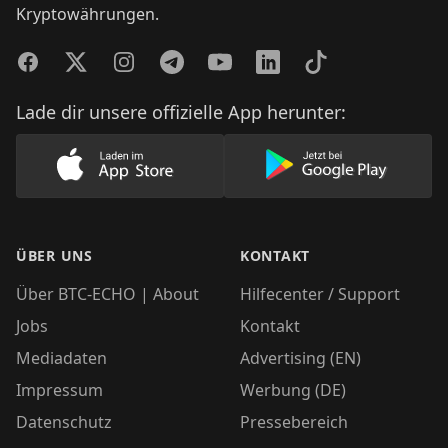
Kryptowährungen.
Facebook
Twitter
Instagram
Telegram
YouTube
LinkedIn
TikTok
Lade dir unsere offizielle App herunter:
Lade unsere App im AppStore herunter
Lade unsere App
ÜBER UNS
KONTAKT
Über BTC-ECHO | About
Hilfecenter / Support
Jobs
Kontakt
Mediadaten
Advertising (EN)
Impressum
Werbung (DE)
Datenschutz
Pressebereich