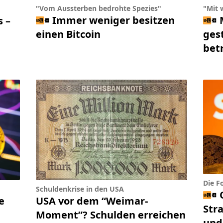
"Vom Aussterben bedrohte Spezies"
"Mit 
Immer weniger besitzen
s –
einen Bitcoin
gest
bet
Die F
Schuldenkrise in den USA
e
USA vor dem “Weimar-
Str
Moment”? Schulden erreichen
und