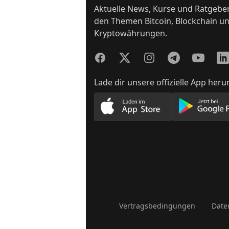
Aktuelle News, Kurse und Ratgebe
den Themen Bitcoin, Blockchain u
Kryptowährungen.
Facebook
Twitter
Instagram
Telegram
YouTube
Lin
Lade dir unsere offizielle App heru
Lade unsere App im App
Lade
Vertragsbedingungen
Date