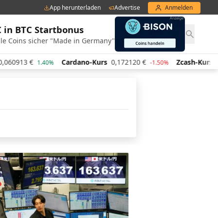
App herunterladen
Advertise
Anmelden
€ in BTC Startbonus
le Coins sicher "Made in Germany"
60913
€
Cardano-Kurs
0,172120
€
Zcash-Kurs
43
1.40%
-1.50%