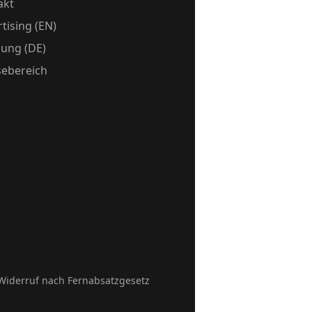
akt
tising (EN)
ung (DE)
sebereich
Widerruf nach Fernabsatzgesetz