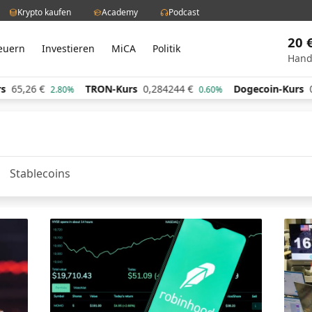
Krypto kaufen
Academy
Podcast
20 
euern
Investieren
MiCA
Politik
Hand
65,26
€
TRON-Kurs
0,284244
€
Dogecoin-Kurs
0,0
2.80%
0.60%
Stablecoins