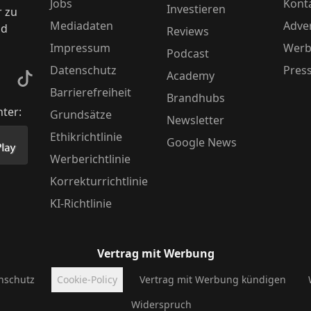
Jobs
Kont
Investieren
r zu
Mediadaten
Adver
nd
Reviews
Impressum
Werb
Podcast
Datenschutz
Pres
Academy
kedIn
TikTok
Barrierefreiheit
Brandhubs
nter:
Grundsätze
Newsletter
Ethikrichtlinie
Google News
Store herunter
 unsere App im PlayStore herunter
Werberichtlinie
Korrekturrichtlinie
KI-Richtlinie
Vertrag mit Werbung
nschutz
Cookie-Policy
Vertrag mit Werbung kündigen
Widerspruch