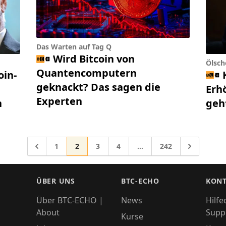
Das Warten auf Tag Q
Wird Bitcoin von
Ölscho
Quantencomputern
oin-
geknackt? Das sagen die
Erh
Experten
n
geht
Gehe zur Seite
Gehe zur Seite
Gehe zur Seite
Gehe zur Seite
Gehe zur Seite
Gehe zu
1
2
3
4
…
242
Zwischenseiten weggelas
Gehe zu
ÜBER UNS
BTC-ECHO
KONT
Über BTC-ECHO |
News
Hilfe
About
Supp
Kurse