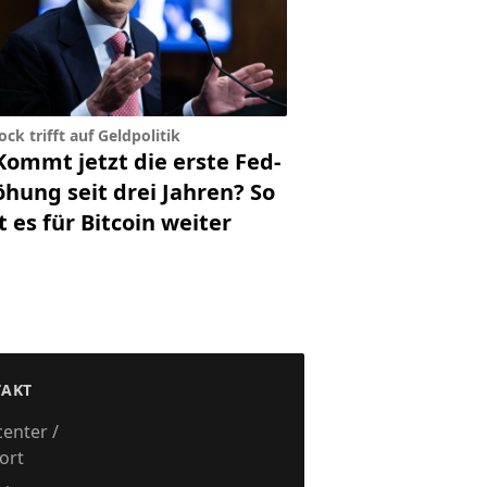
ck trifft auf Geldpolitik
Kommt jetzt die erste Fed-
öhung seit drei Jahren? So
 es für Bitcoin weiter
sen
AKT
center /
ort