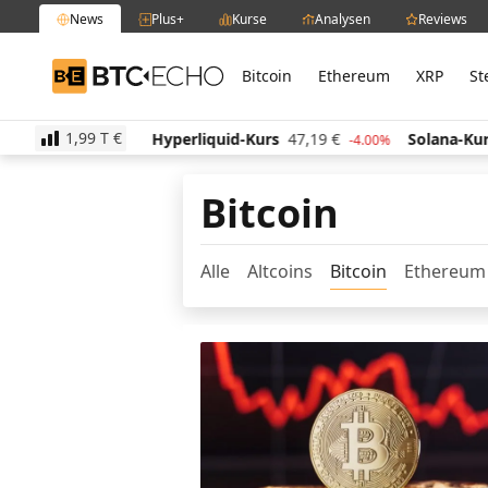
News
Plus+
Kurse
Analysen
Reviews
Bitcoin
Ethereum
XRP
St
BTC-ECHO
1,99 T
€
515,11
€
Hyperliquid-Kurs
47,19
€
Solana-Kurs
1.00%
-4.00%
Bitcoin
Alle
Altcoins
Bitcoin
Ethereum