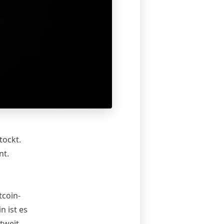
tockt.
nt.
tcoin-
n ist es
tweit.