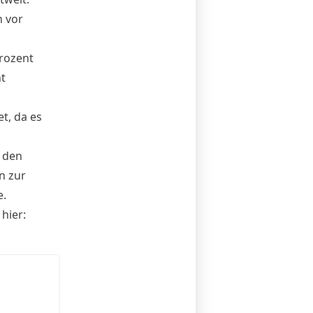
n vor
rozent
t
t, da es
 den
n zur
e.
hier: