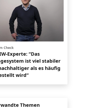
im Check
IW-Experte: “Das
esystem ist viel stabiler
achhaltiger als es häufig
stellt wird”
rwandte Themen