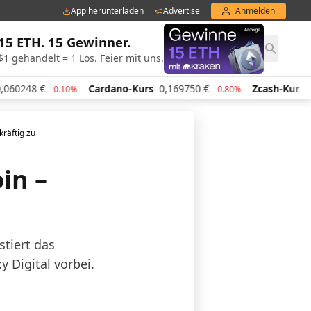
App herunterladen
Advertise
Anmelden
15 ETH. 15 Gewinner.
$1 gehandelt = 1 Los. Feier mit uns.
€
Cardano-Kurs
0,169750
€
Zcash-Kurs
439,42
€
-0.10%
-0.80%
kräftig zu
in –
stiert das
 Digital vorbei.