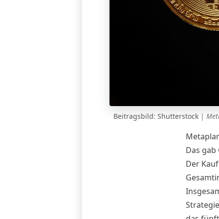
Beitragsbild: Shutterstock
|
Met
Metaplan
Das gab 
Der Kauf
Gesamtinv
Insgesam
Strategi
das fünf