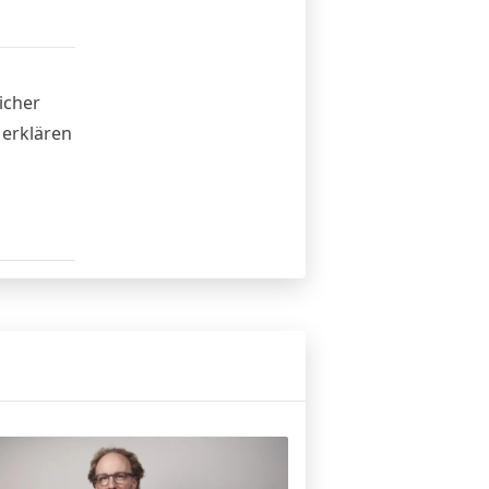
icher
 erklären