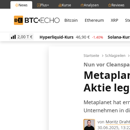
News
Plus+
Kurse
Analysen
Reviews
Bitcoin
Ethereum
XRP
St
BTC-ECHO
2,00 T
€
2
€
Hyperliquid-Kurs
46,90
€
Solana-Kurs
66,19
€
0.10%
-1.40%
Startseite
Schlagzeilen
Nun vor Cleanspa
Metaplan
Aktie leg
Metaplanet hat ern
Unternehmen in die
von
Moritz Drah
30.06.2025, 13:2