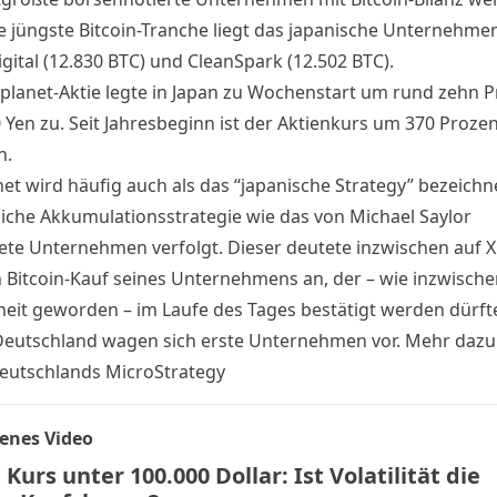
e jüngste Bitcoin-Tranche liegt das japanische Unternehme
gital (12.830 BTC) und CleanSpark (12.502 BTC).
planet-Aktie legte in Japan zu Wochenstart um rund zehn P
 Yen zu. Seit Jahresbeginn ist der Aktienkurs um 370 Prozen
n.
et wird häufig auch als das “japanische Strategy” bezeichne
liche Akkumulationsstrategie wie das von Michael Saylor
te Unternehmen verfolgt. Dieser deutete inzwischen auf X
 Bitcoin-Kauf seines Unternehmens an, der – wie inzwische
it geworden – im Laufe des Tages bestätigt werden dürft
Deutschland wagen sich erste Unternehmen vor. Mehr dazu 
Deutschlands MicroStrategy
enes Video
 Kurs unter 100.000 Dollar: Ist Volatilität die