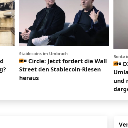
Stablecoins im Umbruch
Rente 
nd
Circle: Jetzt fordert die Wall
D
g?
Street den Stablecoin-Riesen
Umlag
heraus
und n
darge
Ve