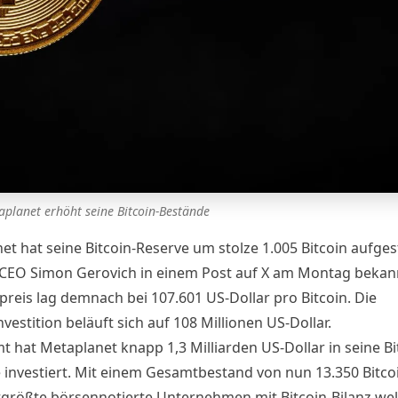
aplanet erhöht seine Bitcoin-Bestände
et hat seine Bitcoin-Reserve um stolze 1.005 Bitcoin aufges
CEO Simon Gerovich in einem Post auf X am Montag bekan
preis lag demnach bei 107.601 US-Dollar pro Bitcoin. Die
estition beläuft sich auf 108 Millionen US-Dollar.
t hat Metaplanet knapp 1,3 Milliarden US-Dollar in seine Bi
e investiert. Mit einem Gesamtbestand von nun 13.350 Bitcoi
tgrößte börsennotierte Unternehmen mit Bitcoin-Bilanz wel