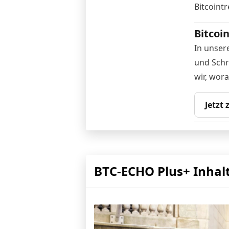
Bitcointr
Bitcoi
In unser
und Schri
wir, wor
Jetzt
BTC-ECHO Plus+ Inhal