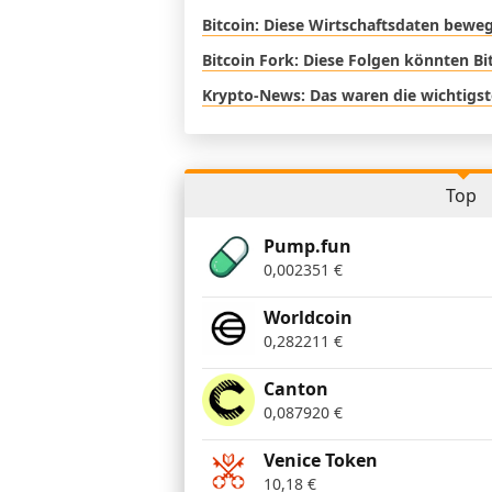
Bitcoin: Diese Wirtschaftsdaten bewe
Bitcoin Fork: Diese Folgen könnten Bi
Krypto-News: Das waren die wichtigst
Top
Pump.fun
0,002351
€
Worldcoin
0,282211
€
Canton
0,087920
€
Venice Token
10,18
€