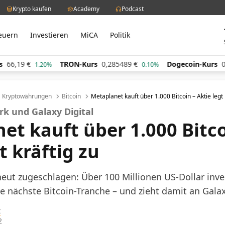
Krypto kaufen
Academy
Podcast
euern
Investieren
MiCA
Politik
TRON-Kurs
0,285489
€
Dogecoin-Kurs
0,060248
1.20%
0.10%
Kryptowährungen
Bitcoin
Metaplanet kauft über 1.000 Bitcoin – Aktie legt 
rk und Galaxy Digital
et kauft über 1.000 Bitco
t kräftig zu
eut zugeschlagen: Über 100 Millionen US-Dollar inve
 nächste Bitcoin-Tranche – und zieht damit an Galaxy
t
2