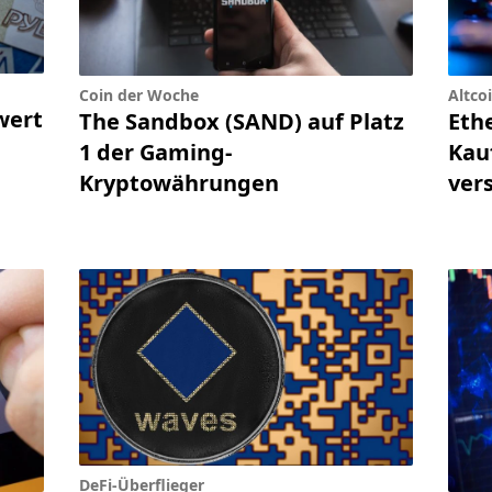
Coin der Woche
Altco
wert
The Sandbox (SAND) auf Platz
Eth
1 der Gaming-
Kau
Kryptowährungen
ver
DeFi-Überflieger