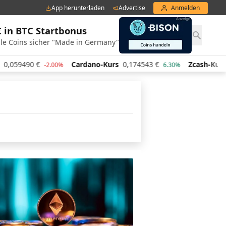
App herunterladen
Advertise
Anmelden
€ in BTC Startbonus
le Coins sicher "Made in Germany"
59490
€
Cardano-Kurs
0,174543
€
Zcash-Kurs
427
-2.00%
6.30%