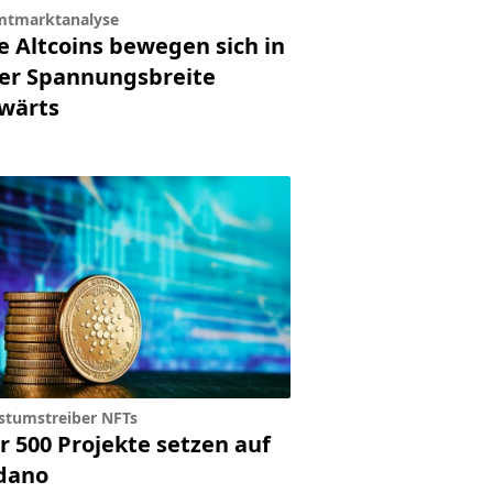
mtmarktanalyse
e Altcoins bewegen sich in
er Spannungsbreite
twärts
tumstreiber NFTs
r 500 Projekte setzen auf
dano