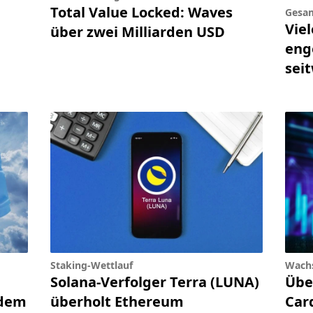
Total Value Locked: Waves
Gesa
Viel
über zwei Milliarden USD
eng
sei
Staking-Wettlauf
Wachs
Solana-Verfolger Terra (LUNA)
Übe
 dem
überholt Ethereum
Car