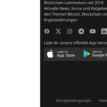
Blockchain-Leitmedium seit 2014.
Aktuelle News, Kurse und Ratgebe
den Themen Bitcoin, Blockchain u
Kryptowährungen.
Facebook
Twitter
Instagram
Telegram
YouTube
Lin
Lade dir unsere offizielle App heru
Lade unsere App im App
Lade
Vertragsbedingungen
Date