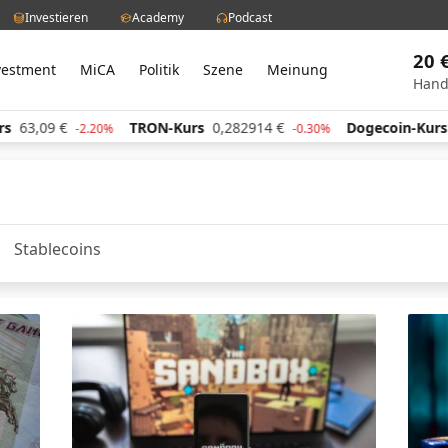
Investieren
Academy
Podcast
20 
vestment
MiCA
Politik
Szene
Meinung
Hand
,09
€
TRON-Kurs
0,282914
€
Dogecoin-Kurs
0,0
-2.20%
-0.30%
Stablecoins