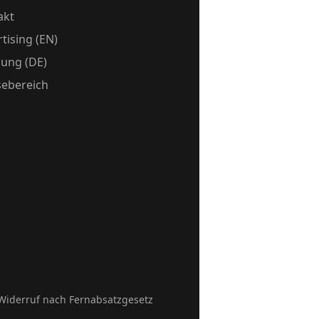
akt
tising (EN)
ung (DE)
sebereich
Widerruf nach Fernabsatzgesetz