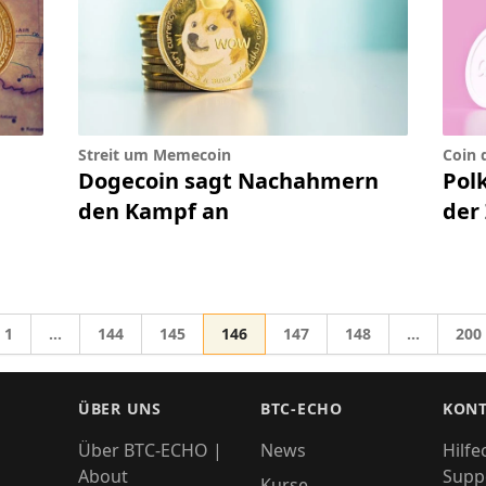
Streit um Memecoin
Coin 
Dogecoin sagt Nachahmern
Pol
den Kampf an
der
Gehe zur Seite
Gehe zur Seite
Gehe zur Seite
Gehe zur Seite
Gehe zur Seite
Gehe zur Seite
Gehe
1
…
144
145
146
147
148
…
200
Zwischenseiten weggelassen
Zwischens
zu
ÜBER UNS
BTC-ECHO
KONT
Über BTC-ECHO |
News
Hilfe
About
Supp
Kurse