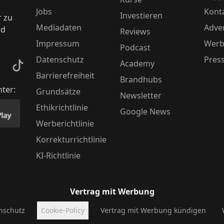
Jobs
Kont
Investieren
r zu
Mediadaten
Adver
nd
Reviews
Impressum
Werb
Podcast
Datenschutz
Pres
Academy
kedIn
TikTok
Barrierefreiheit
Brandhubs
nter:
Grundsätze
Newsletter
Ethikrichtlinie
Google News
Store herunter
 unsere App im PlayStore herunter
Werberichtlinie
Korrekturrichtlinie
KI-Richtlinie
Vertrag mit Werbung
nschutz
Cookie-Policy
Vertrag mit Werbung kündigen