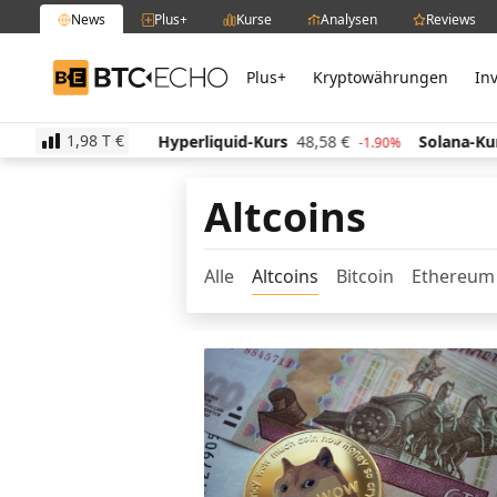
News
Plus+
Kurse
Analysen
Reviews
Plus+
Kryptowährungen
In
BTC-ECHO
1,98 T
€
11,13
€
Hyperliquid-Kurs
48,58
€
Solana-Kurs
63
-1.60%
-1.90%
Altcoins
Alle
Altcoins
Bitcoin
Ethereum