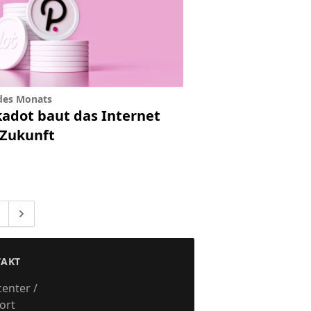
des Monats
kadot baut das Internet
 Zukunft
 zur Seite
Gehe zu
eiten weggelassen
AKT
center /
ort