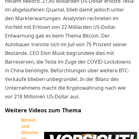
neuem Rekord. 21,45 Milliarden US-Dollar erlöste Tesla
im abgelaufenen Quartal, blieb damit jedoch unter
den Markterwartungen. Analysten rechneten im
Vorfeld mit Erlösen von 22 Milliarden US-Dollar.
Entwarnung gab es beim Thema Bitcoin. Der
Autobauer trennte sich
im Juli von 75 Prozent seiner
Bestände
. CEO Elon Musk begründete dies mit
Barreserven, die Tesla im Zuge der COVID-Lockdowns
in China benötigte. Befürchtungen über weitere BTC-
Verkäufe blieben unbegründet. In der Bilanz des
Unternehmens macht die Kryptowährung nach wie
vor 218 Millionen US-Dollar aus.
Weitere Videos zum Thema
Bitcoin
und
Altcoins
im