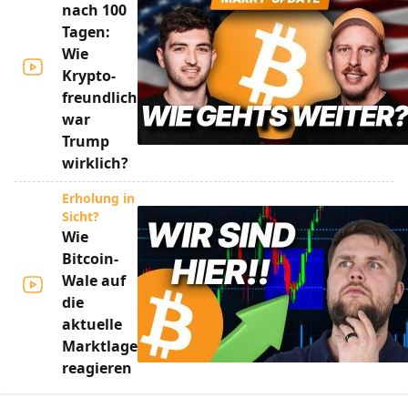
nach 100
Tagen:
Wie
Krypto-
freundlich
war
Trump
wirklich?
Erholung in
Sicht?
Wie
Bitcoin-
Wale auf
die
aktuelle
Marktlage
reagieren