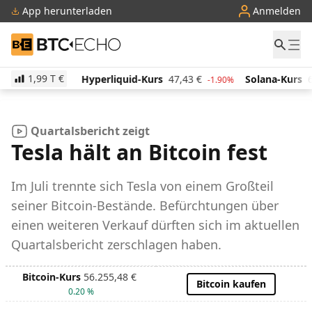
App herunterladen
Anmelden
BTC-ECHO
1,99 T
€
4,14
€
Hyperliquid-Kurs
47,43
€
Solana-Kurs
66,
2.30%
-1.90%
Quartalsbericht zeigt
Tesla hält an Bitcoin fest
Im Juli trennte sich Tesla von einem Großteil
seiner Bitcoin-Bestände. Befürchtungen über
einen weiteren Verkauf dürften sich im aktuellen
Quartalsbericht zerschlagen haben.
Bitcoin-Kurs
56.255,48
€
Bitcoin kaufen
0.20 %