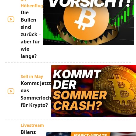
Höhenflug
Die
Bullen
sind
zurück –
aber für
wie
lange?
Sell in May
Kommt jetzt
das
Sommerloch
für Krypto?
Livestream
Bilanz