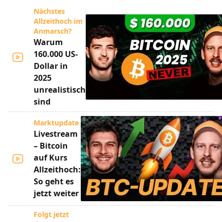
Nächstes
Allzeithoch im
Anmarsch?
Warum
160.000 US-
Dollar in
2025
unrealistisch
sind
Marktupdate
Livestream
– Bitcoin
auf Kurs
Allzeithoch:
So geht es
jetzt weiter
Folgt jetzt