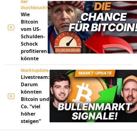
der
Durchbruch?
Wie
Bitcoin
vom US-
Schulden-
Schock
profitieren
könnte
Marktupdate
Livestream:
Darum
könnten
Bitcoin und
Co. “viel
höher
steigen”