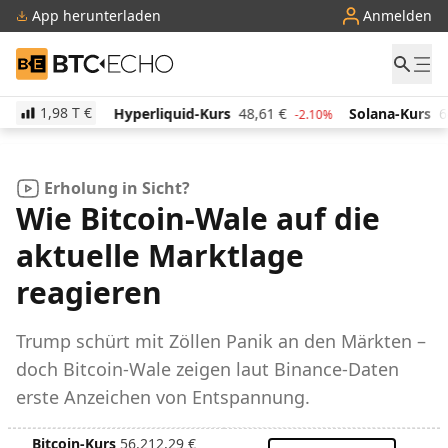
App herunterladen
Anmelden
BTC-ECHO
1,98 T
€
€
Hyperliquid-Kurs
48,61
€
Solana-Kurs
64,04
€
-1.00%
-2.10%
Erholung in Sicht?
Wie Bitcoin-Wale auf die
aktuelle Marktlage
reagieren
Trump schürt mit Zöllen Panik an den Märkten –
doch Bitcoin-Wale zeigen laut Binance-Daten
erste Anzeichen von Entspannung.
Bitcoin-Kurs
56.212,29
€