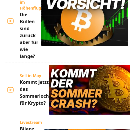
im
Höhenflug
Die
Bullen
sind
zurück –
aber für
wie
lange?
Sell in May
Kommt jetzt
das
Sommerloch
für Krypto?
Livestream
Bilanz