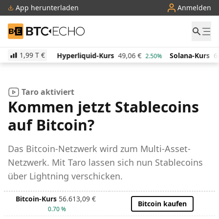
App herunterladen
Anmelden
BTC-ECHO
1,99 T
€
,00
€
Hyperliquid-Kurs
49,06
€
Solana-Kurs
64,0
-0.20%
2.50%
Taro aktiviert
Kommen jetzt Stablecoins
auf Bitcoin?
Das Bitcoin-Netzwerk wird zum Multi-Asset-
Netzwerk. Mit Taro lassen sich nun Stablecoins
über Lightning verschicken.
Bitcoin-Kurs
56.613,09
€
Bitcoin kaufen
0.70 %