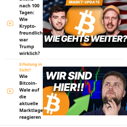
nach 100
Tagen:
Wie
Krypto-
freundlich
war
Trump
wirklich?
Erholung in
Sicht?
Wie
Bitcoin-
Wale auf
die
aktuelle
Marktlage
reagieren