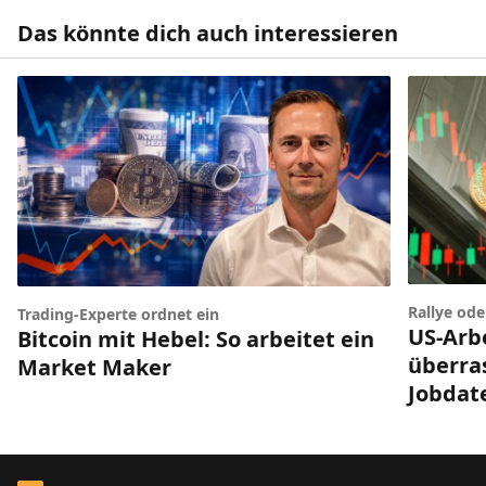
Das könnte dich auch interessieren
Rallye od
Trading-Experte ordnet ein
US-Arb
Bitcoin mit Hebel: So arbeitet ein
überra
Market Maker
Jobdat
Footer