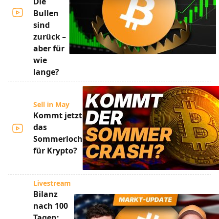
Die
Bullen
sind
zurück –
aber für
wie
lange?
Sell in May
Kommt jetzt
das
Sommerloch
für Krypto?
Livestream
Bilanz
nach 100
Tagen: