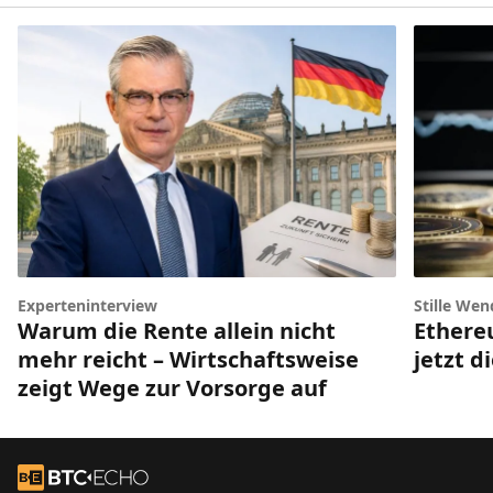
Experteninterview
Stille Wen
Warum die Rente allein nicht
Ethere
mehr reicht – Wirtschaftsweise
jetzt d
zeigt Wege zur Vorsorge auf
Footer
Zur Startseite