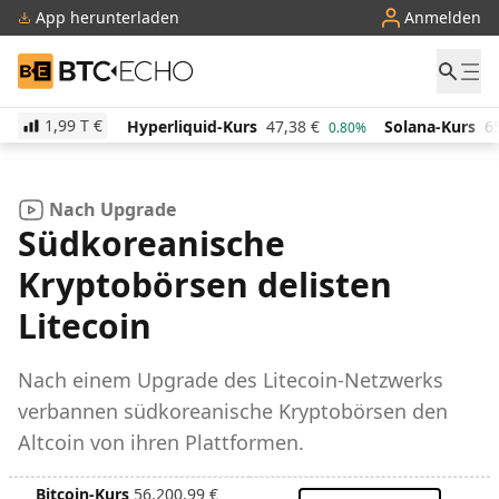
App herunterladen
Anmelden
BTC-ECHO
1,99 T
€
€
Hyperliquid-Kurs
47,38
€
Solana-Kurs
65,77
€
2.00%
0.80%
Nach Upgrade
Südkoreanische
Kryptobörsen delisten
Litecoin
Nach einem Upgrade des Litecoin-Netzwerks
verbannen südkoreanische Kryptobörsen den
Altcoin von ihren Plattformen.
Bitcoin-Kurs
56.200,99
€