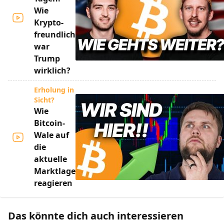
Wie
Krypto-
freundlich
war
Trump
wirklich?
Erholung in
Sicht?
Wie
Bitcoin-
Wale auf
die
aktuelle
Marktlage
reagieren
Das könnte dich auch interessieren