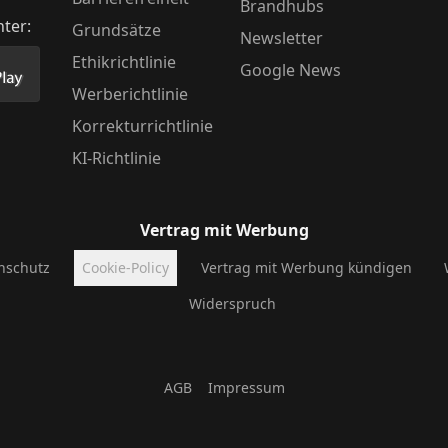
Brandhubs
nter:
Grundsätze
Newsletter
Ethikrichtlinie
Google News
Store herunter
 unsere App im PlayStore herunter
Werberichtlinie
Korrekturrichtlinie
KI-Richtlinie
Vertrag mit Werbung
nschutz
Cookie-Policy
Vertrag mit Werbung kündigen
Widerspruch
AGB
Impressum