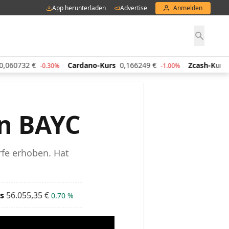
App herunterladen
Advertise
Anmelden
,060732
€
Cardano-Kurs
0,166249
€
Zcash-Kurs
-0.30%
-1.00%
n BAYC
fe erhoben. Hat
s
56.055,35
€
0.70 %