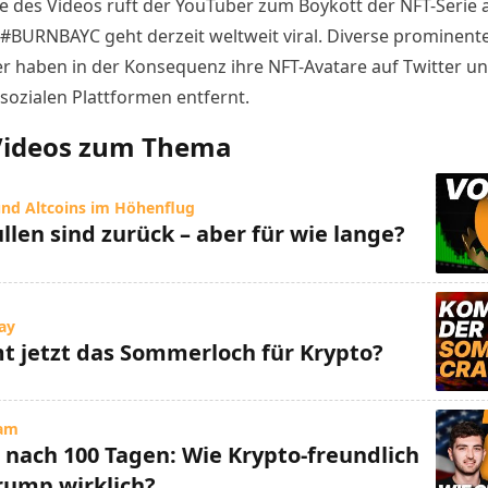
 des Videos ruft der YouTuber zum Boykott der NFT-Serie a
#BURNBAYC geht derzeit weltweit viral. Diverse prominent
er haben in der Konsequenz ihre NFT-Avatare auf Twitter u
sozialen Plattformen entfernt.
Videos zum Thema
und Altcoins im Höhenflug
llen sind zurück – aber für wie lange?
May
 jetzt das Sommerloch für Krypto?
eam
z nach 100 Tagen: Wie Krypto-freundlich
rump wirklich?