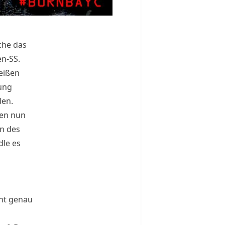
che das
n-SS.
eißen
gung
den.
men nun
n
des
dle es
cht genau