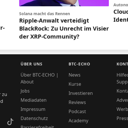
Auton
Cloud
Solana macht das Rennen
Iden
Ripple-Anwalt verteidigt
r-
BlackRock: Zu Unrecht im Visier
der XRP-Community?
ÜBER UNS
BTC-ECHO
KONT
Über BTC-ECHO |
News
Hilfe
About
Supp
Kurse
Jobs
Kont
Investieren
r zu
Mediadaten
Adver
nd
Reviews
Impressum
Werb
Podcast
Datenschutz
Pres
Academy
kedIn
TikTok
Barrierefreiheit