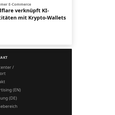
omer E-Commerce
flare verknüpft KI-
titäten mit Krypto-Wallets
AKT
center /
ort
akt
tising (EN)
ung (DE)
sebereich