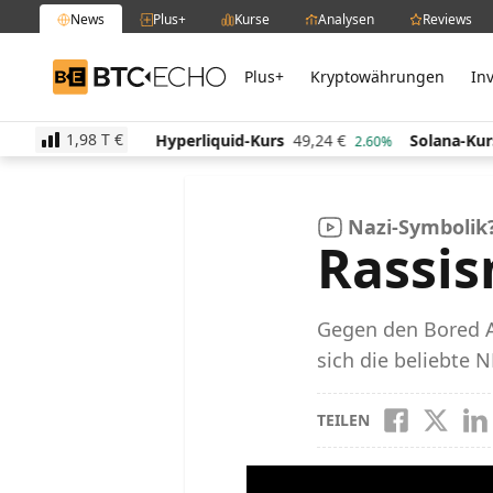
News
Plus+
Kurse
Analysen
Reviews
Plus+
Kryptowährungen
In
BTC-ECHO
1,98 T
€
rs
515,07
€
Hyperliquid-Kurs
49,24
€
Solana-Kurs
0.40%
2.60%
Nazi-Symbolik
Rassi
Gegen den Bored A
sich die beliebte 
TEILEN