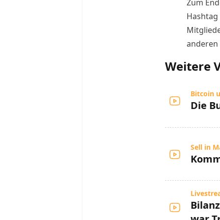
Zum Ende
Hashtag 
Mitglied
anderen 
Weitere 
Bitcoin 
Die Bu
Sell in 
Kommt
Livestr
Bilan
war T