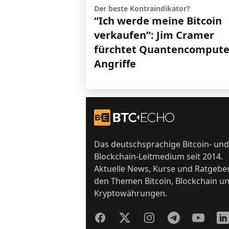
Der beste Kontraindikator?
“Ich werde meine Bitcoin
verkaufen”: Jim Cramer
fürchtet Quantencompute
Angriffe
Footer
Zur Startseite
Das deutschsprachige Bitcoin- und
Blockchain-Leitmedium seit 2014.
Aktuelle News, Kurse und Ratgebe
den Themen Bitcoin, Blockchain u
Kryptowährungen.
Facebook
Twitter
Instagram
Telegram
YouTube
Lin