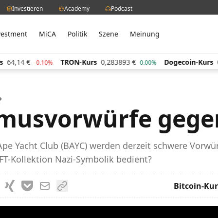
Investieren
Academy
Podcast
vestment
MiCA
Politik
Szene
Meinung
64,14
€
TRON-Kurs
0,283893
€
Dogecoin-Kurs
0
-0.10%
0.00%
?
smusvorwürfe gege
pe Yacht Club (BAYC) werden derzeit schwere Vorwür
NFT-Kollektion Nazi-Symbolik bedient?
Bitcoin-Kur