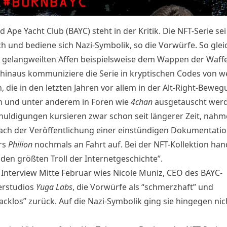
 Ape Yacht Club (BAYC) steht in der Kritik. Die NFT-Serie sei
ch und bediene sich Nazi-Symbolik, so die Vorwürfe. So glei
 gelangweilten Affen beispielsweise dem Wappen der Waffe
hinaus kommuniziere die Serie in kryptischen Codes von w
, die in den letzten Jahren vor allem in der Alt-Right-Bewe
n und unter anderem in Foren wie
4chan
ausgetauscht wer
huldigungen kursieren zwar schon seit längerer Zeit, nah
ach der Veröffentlichung einer
einstündigen Dokumentatio
rs
Philion
nochmals an Fahrt auf. Bei der NFT-Kollektion han
 den größten Troll der Internetgeschichte”.
 Interview Mitte Februar wies Nicole Muniz, CEO des BAYC-
erstudios
Yuga Labs
, die Vorwürfe als “schmerzhaft” und
cklos” zurück. Auf die Nazi-Symbolik ging sie hingegen ni