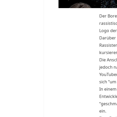
Der Bored
rassistis
Logo der
Darüber 
Rassisten
kursiere
Die Ansc
jedoch n
YouTube
sich “um
In einem
Entwickl
“geschma
ein.