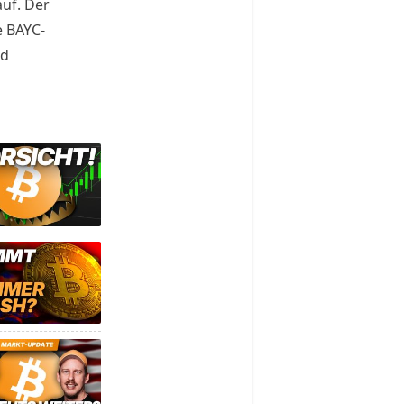
uf. Der
e BAYC-
nd